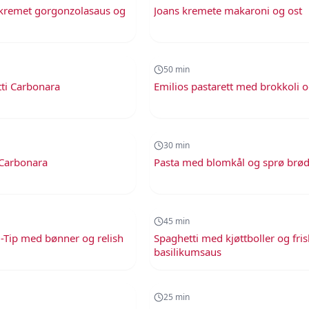
 kremet gorgonzolasaus og
Joans kremete makaroni og ost
50
min
50
min
ti Carbonara
Emilios pastarett med brokkoli o
30
min
30
min
 Carbonara
Pasta med blomkål og sprø brø
45
min
45
min
i-Tip med bønner og relish
Spaghetti med kjøttboller og fri
basilikumsaus
25
min
25
min