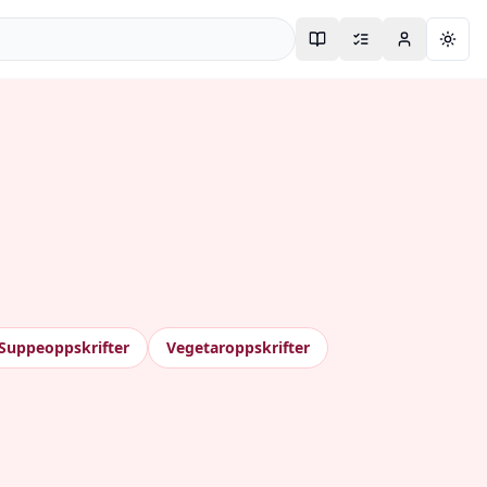
Togg
Suppeoppskrifter
Vegetaroppskrifter