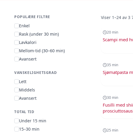
POPULÆRE FILTRE
Viser
1
–
24
av
3 
20
min
Enkel
20
min
Rask (under 30 min)
Scampi med hvi
Lavkalori
Mellom-tid (30–60 min)
35
min
Avansert
35
min
Sjømatpasta m
VANSKELIGHETSGRAD
Lett
30
min
Middels
30
min
Avansert
Fusilli med shi
prosciuttosaus
TOTAL TID
25
min
Under 15 min
15–30 min
25
min