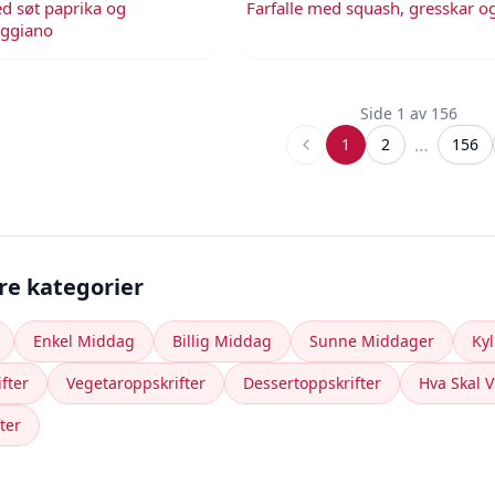
d søt paprika og
Farfalle med squash, gresskar 
eggiano
Side
1
av
156
…
1
2
156
ere kategorier
Enkel Middag
Billig Middag
Sunne Middager
Kyl
fter
Vegetaroppskrifter
Dessertoppskrifter
Hva Skal V
ter