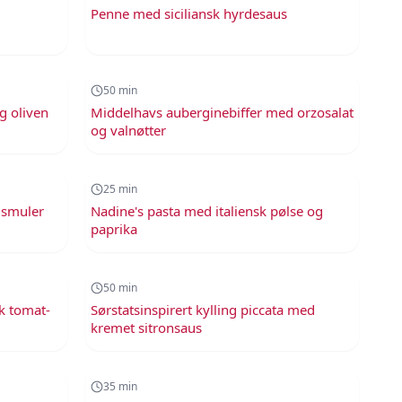
Penne med siciliansk hyrdesaus
50
min
50
min
g oliven
Middelhavs auberginebiffer med orzosalat
og valnøtter
25
min
25
min
dsmuler
Nadine's pasta med italiensk pølse og
paprika
50
min
50
min
sk tomat-
Sørstatsinspirert kylling piccata med
kremet sitronsaus
35
min
35
min