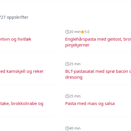
727
oppskrifter
20
min
20
min
5.0
tvin og hvitløk
Englehårspasta med geitost, bro
pinjekjerner
25
min
25
min
ed kamskjell og reker
BLT-pastasalat med sprø bacon 
dressing
25
min
25
min
itake, brokkolirabe og
Pasta med mais og salsa
40
min
40
min