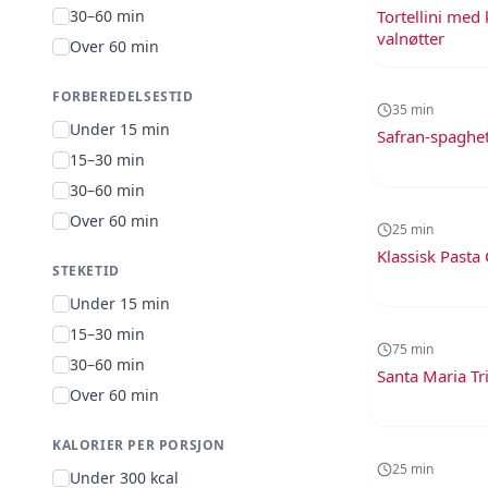
30–60 min
Tortellini med
valnøtter
Over 60 min
35
min
FORBEREDELSESTID
35
min
Under 15 min
Safran-spaghet
15–30 min
25
min
30–60 min
Over 60 min
25
min
Klassisk Pasta
STEKETID
75
min
Under 15 min
15–30 min
75
min
30–60 min
Santa Maria Tr
Over 60 min
25
min
KALORIER PER PORSJON
25
min
Under 300 kcal