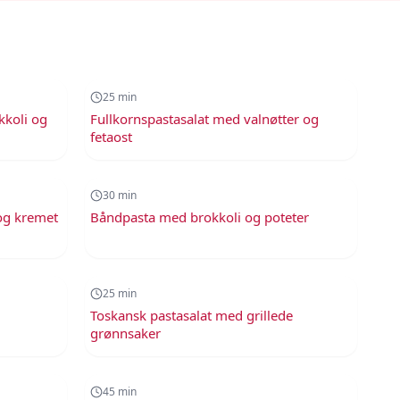
25
min
25
min
kkoli og
Fullkornspastasalat med valnøtter og
fetaost
30
min
30
min
og kremet
Båndpasta med brokkoli og poteter
25
min
25
min
Toskansk pastasalat med grillede
grønnsaker
45
min
45
min