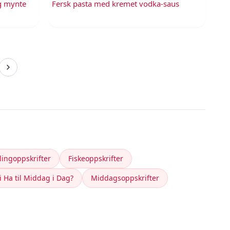
og mynte
Fersk pasta med kremet vodka-saus
lingoppskrifter
Fiskeoppskrifter
i Ha til Middag i Dag?
Middagsoppskrifter