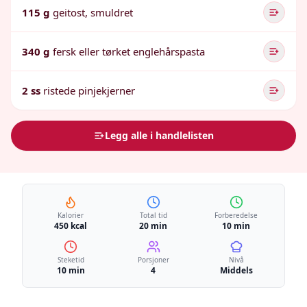
115 g
geitost, smuldret
340 g
fersk eller tørket englehårspasta
2 ss
ristede pinjekjerner
Legg alle i handlelisten
Kalorier
Total tid
Forberedelse
450 kcal
20 min
10 min
Steketid
Porsjoner
Nivå
10 min
4
Middels