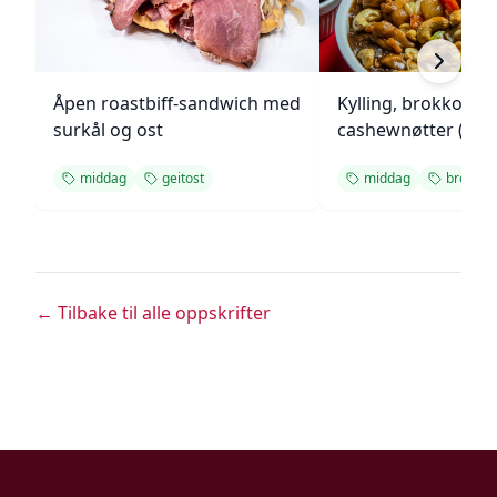
Åpen roastbiff-sandwich med
Kylling, brokkoli o
surkål og ost
cashewnøtter (Unie
middag
geitost
middag
brokkoli
← Tilbake til alle oppskrifter