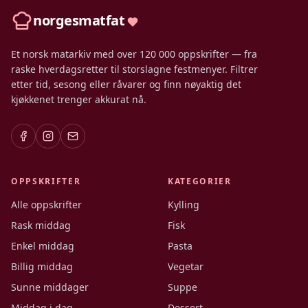
norgesmatfat
Et norsk matarkiv med over 120 000 oppskrifter — fra
raske hverdagsretter til storslagne festmenyer. Filtrer
etter tid, sesong eller råvarer og finn nøyaktig det
kjøkkenet trenger akkurat nå.
OPPSKRIFTER
KATEGORIER
Alle oppskrifter
Kylling
Rask middag
Fisk
Enkel middag
Pasta
Billig middag
Vegetar
Sunne middager
Suppe
Middag i dag
Dessert