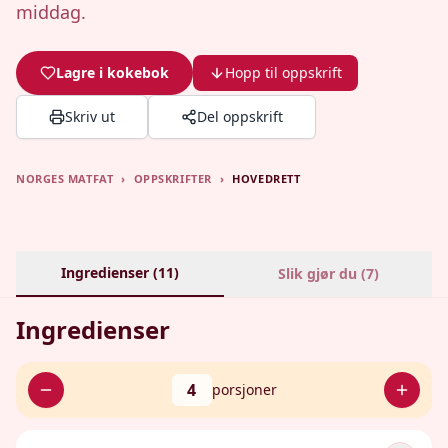
middag.
Lagre i kokebok
Hopp til oppskrift
Skriv ut
Del oppskrift
NORGES MATFAT
›
OPPSKRIFTER
›
HOVEDRETT
Ingredienser (
11
)
Slik gjør du (
7
)
Ingredienser
4
porsjoner