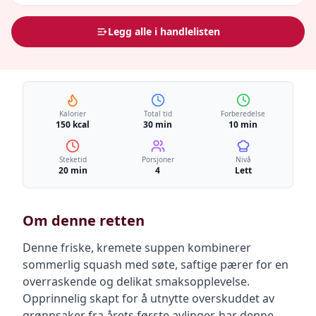
Legg alle i handlelisten
Kalorier
Total tid
Forberedelse
150 kcal
30 min
10 min
Steketid
Porsjoner
Nivå
20 min
4
Lett
Om denne retten
Denne friske, kremete suppen kombinerer
sommerlig squash med søte, saftige pærer for en
overraskende og delikat smaksopplevelse.
Opprinnelig skapt for å utnytte overskuddet av
grønnsaker fra årets første avlinger, har denne