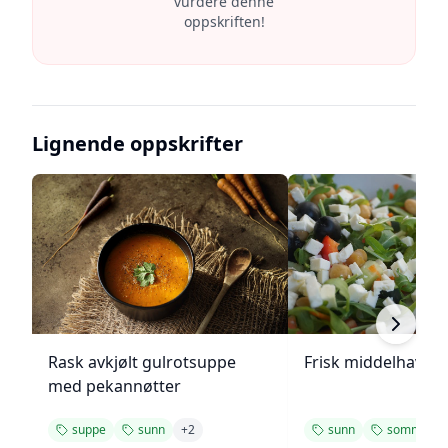
vurdere denne
oppskriften!
Lignende oppskrifter
Rask avkjølt gulrotsuppe
Frisk middelhavs ki
med pekannøtter
suppe
sunn
+
2
sunn
sommer