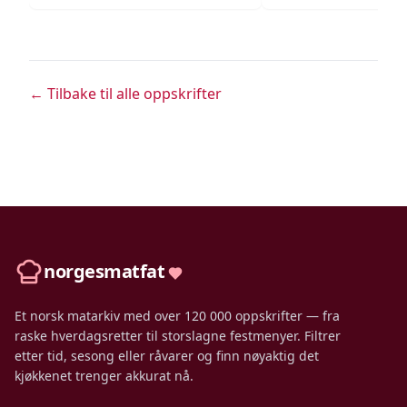
← Tilbake til alle oppskrifter
norgesmatfat
Et norsk matarkiv med over 120 000 oppskrifter — fra
raske hverdagsretter til storslagne festmenyer. Filtrer
etter tid, sesong eller råvarer og finn nøyaktig det
kjøkkenet trenger akkurat nå.