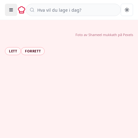
Søk i oppskrifter
Togg
Foto av
Shameel mukkath
på
Pexels
LETT
FORRETT