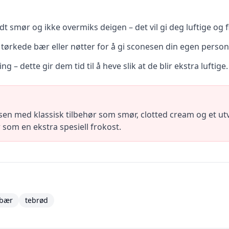
ldt smør og ikke overmiks deigen – det vil gi deg luftige og 
 tørkede bær eller nøtter for å gi sconesen din egen person
ng – dette gir dem tid til å heve slik at de blir ekstra luftige.
en med klassisk tilbehør som smør, clotted cream og et utva
r som en ekstra spesiell frokost.
lbær
tebrød