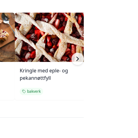
Kringle med eple- og
Sprøtt lavoshbr
pekannøttfyll
sesamfrø
bakverk
tebrød