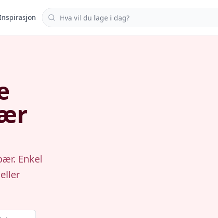
Søk i oppskrifter
Inspirasjon
e
bær
bær. Enkel
eller