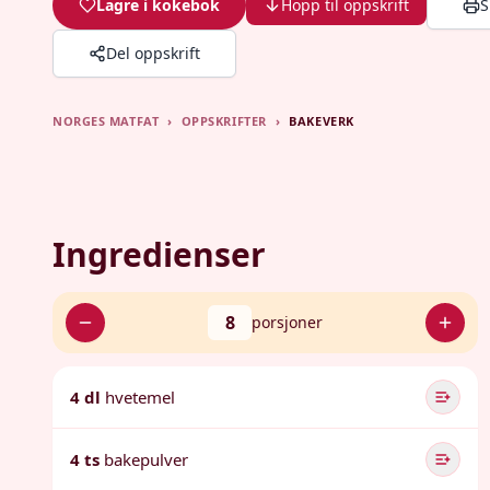
Lagre i kokebok
Hopp til oppskrift
S
Del oppskrift
NORGES MATFAT
›
OPPSKRIFTER
›
BAKEVERK
Ingredienser
8
porsjoner
4 dl
hvetemel
4 ts
bakepulver