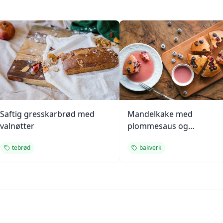
Saftig gresskarbrød med
Mandelkake med
valnøtter
plommesaus og
ingefærsmørkrem
tebrød
bakverk