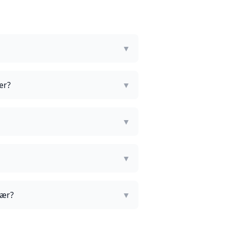
▼
ær?
▼
▼
▼
bær?
▼