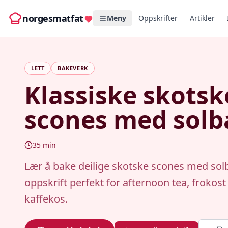
norgesmatfat
Meny
Oppskrifter
Artikler
LETT
BAKEVERK
Klassiske skotsk
scones med sol
35
min
Lær å bake deilige skotske scones med sol
oppskrift perfekt for afternoon tea, frokost 
kaffekos.