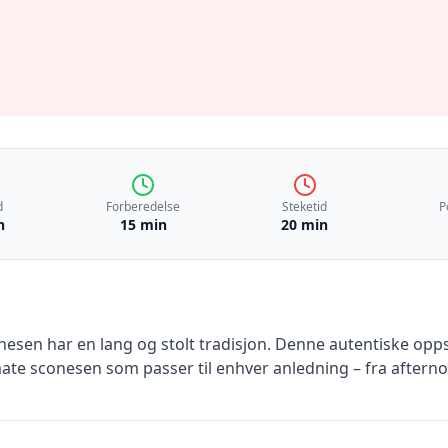
d
Forberedelse
Steketid
P
n
15 min
20 min
nesen har en lang og stolt tradisjon. Denne autentiske opp
te sconesen som passer til enhver anledning – fra afternoon