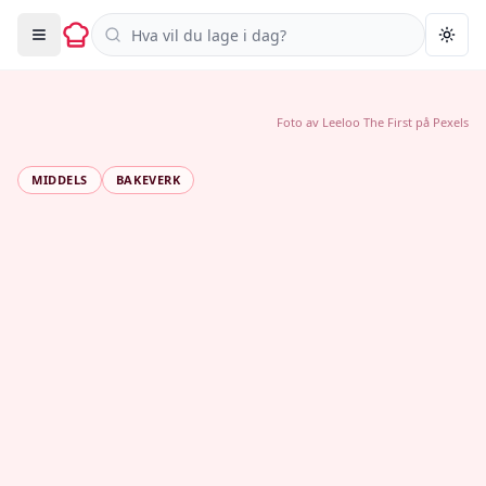
Søk i oppskrifter
Togg
Foto av
Leeloo The First
på
Pexels
MIDDELS
BAKEVERK