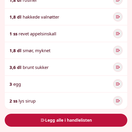
1,8 dl
rosiner
1,8 dl
hakkede valnøtter
1 ss
revet appelsinskall
1,8 dl
smør, myknet
3,6 dl
brunt sukker
3
egg
2 ss
lys sirup
Legg alle i handlelisten