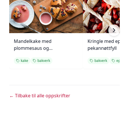
Mandelkake med
Kringle med eple- 
plommesaus og
pekannøttfyll
ingefærsmørkrem
kake
bakverk
bakverk
eple
← Tilbake til alle oppskrifter