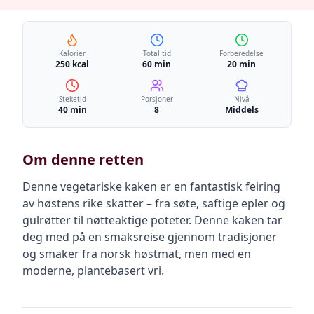
Kalorier
Total tid
Forberedelse
250 kcal
60 min
20 min
Steketid
Porsjoner
Nivå
40 min
8
Middels
Om denne retten
Denne vegetariske kaken er en fantastisk feiring
av høstens rike skatter – fra søte, saftige epler og
gulrøtter til nøtteaktige poteter. Denne kaken tar
deg med på en smaksreise gjennom tradisjoner
og smaker fra norsk høstmat, men med en
moderne, plantebasert vri.