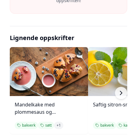
oppskriften!
Lignende oppskrifter
Mandelkake med
Saftig sitron-smør
plommesaus og
ingefærsmørkrem
bakverk
søtt
+
1
bakverk
kaker