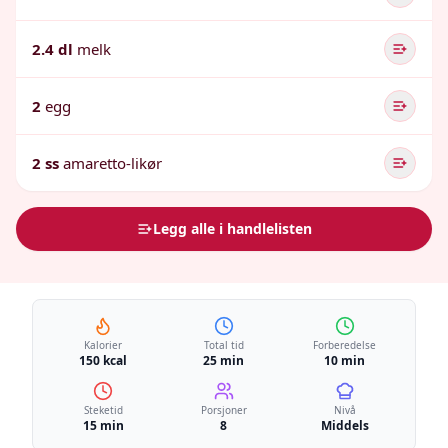
2.4 dl
melk
2
egg
2 ss
amaretto-likør
Legg alle i handlelisten
Kalorier
Total tid
Forberedelse
150 kcal
25 min
10 min
Steketid
Porsjoner
Nivå
15 min
8
Middels