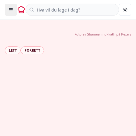
Søk i oppskrifter
Togg
Foto av
Shameel mukkath
på
Pexels
LETT
FORRETT