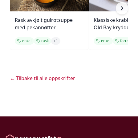
Rask avkjølt gulrotsuppe
Klassiske krabbek
med pekannøtter
Old Bay-krydder
enkel
rask
+
1
enkel
forrett
← Tilbake til alle oppskrifter