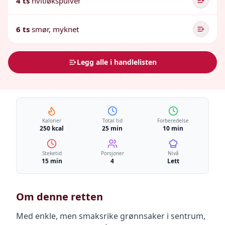
4 ts
hvitløkspulver
6 ts
smør, myknet
Legg alle i handlelisten
Kalorier
Total tid
Forberedelse
250 kcal
25 min
10 min
Steketid
Porsjoner
Nivå
15 min
4
Lett
Om denne retten
Med enkle, men smaksrike grønnsaker i sentrum,