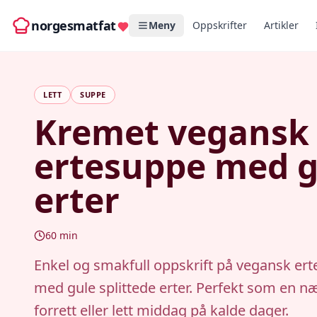
norgesmatfat
Meny
Oppskrifter
Artikler
LETT
SUPPE
Kremet vegansk
ertesuppe med g
erter
60
min
Enkel og smakfull oppskrift på vegansk er
med gule splittede erter. Perfekt som en n
forrett eller lett middag på kalde dager.