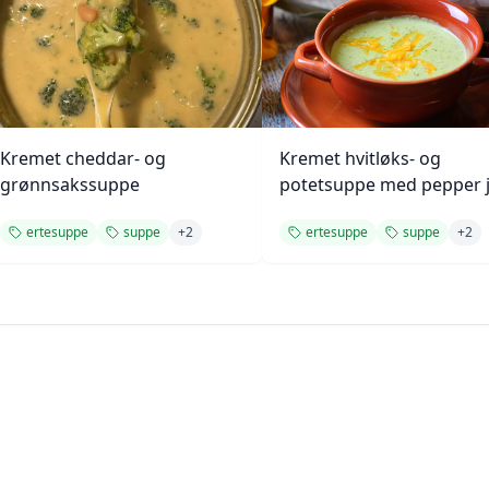
Kremet cheddar- og
Kremet hvitløks- og
grønnsakssuppe
potetsuppe med pepper 
ertesuppe
suppe
+
2
ertesuppe
suppe
+
2