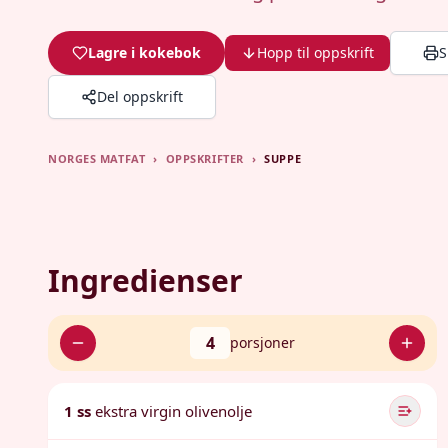
Lagre i kokebok
Hopp til oppskrift
S
Del oppskrift
NORGES MATFAT
›
OPPSKRIFTER
›
SUPPE
Ingredienser
4
porsjoner
1 ss
ekstra virgin olivenolje