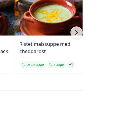
Ristet maissuppe med
Libanesisk sitron
jack
cheddarost
linsesuppe
ertesuppe
suppe
+
1
ertesuppe
su