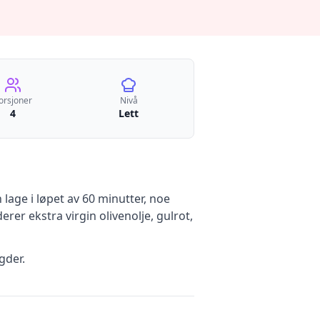
orsjoner
Nivå
4
Lett
lage i løpet av 60 minutter, noe
derer
ekstra virgin olivenolje, gulrot,
gder.