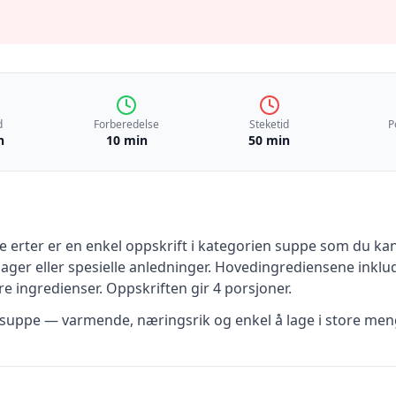
d
Forberedelse
Steketid
P
n
10 min
50 min
e erter
er en
enkel
oppskrift
i kategorien suppe
som du kan 
ger eller spesielle anledninger
.
Hovedingrediensene inklu
e ingredienser
.
Oppskriften gir
4
porsjoner.
suppe — varmende, næringsrik og enkel å lage i store men