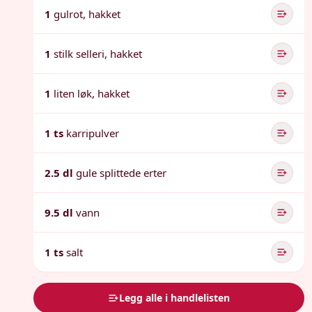
1
gulrot, hakket
1
stilk selleri, hakket
1
liten løk, hakket
1 ts
karripulver
2.5 dl
gule splittede erter
9.5 dl
vann
1 ts
salt
Legg alle i handlelisten