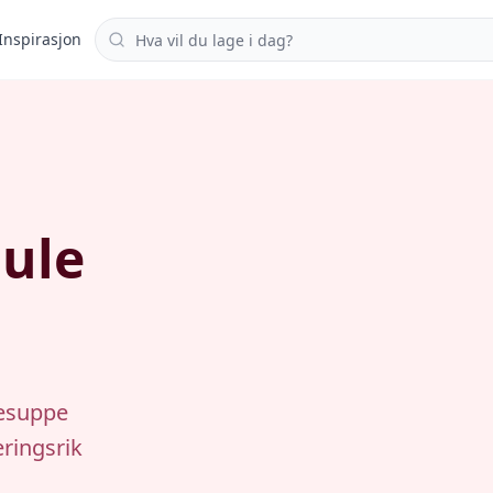
Søk i oppskrifter
Inspirasjon
ule
tesuppe
æringsrik