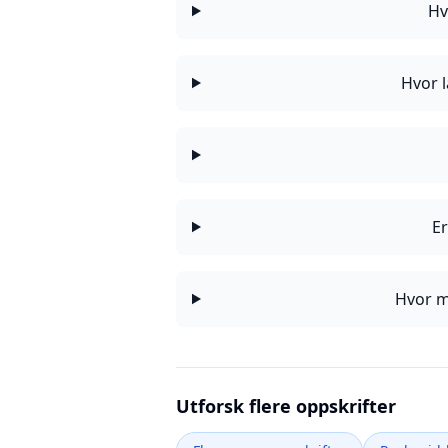
Hv
Hvor l
Er
Hvor m
Utforsk flere oppskrifter