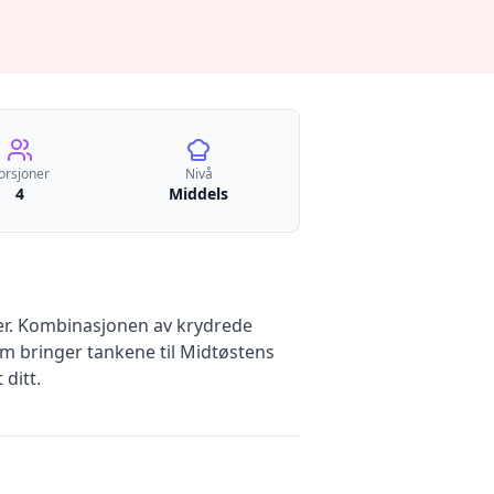
orsjoner
Nivå
4
Middels
ner. Kombinasjonen av krydrede
som bringer tankene til Midtøstens
ditt.