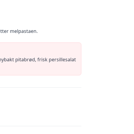
etter melpastaen.
akt pitabrød, frisk persillesalat