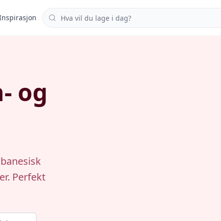
Søk i oppskrifter
Inspirasjon
n- og
ibanesisk
r. Perfekt