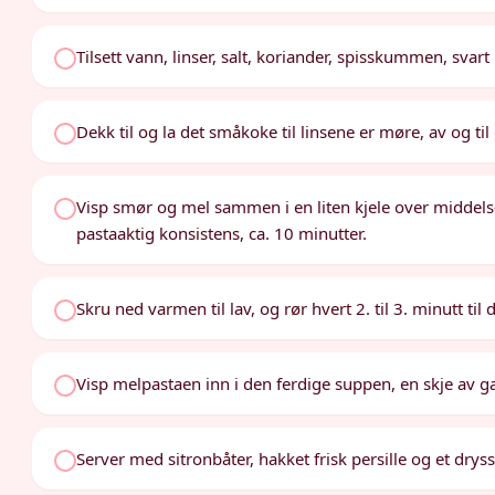
Tilsett vann, linser, salt, koriander, spisskummen, sva
Dekk til og la det småkoke til linsene er møre, av og til
Visp smør og mel sammen i en liten kjele over middels-l
pastaaktig konsistens, ca. 10 minutter.
Skru ned varmen til lav, og rør hvert 2. til 3. minutt til d
Visp melpastaen inn i den ferdige suppen, en skje av ga
Server med sitronbåter, hakket frisk persille og et drys