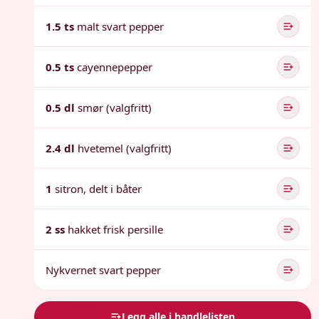
1.5 ts
malt svart pepper
0.5 ts
cayennepepper
0.5 dl
smør (valgfritt)
2.4 dl
hvetemel (valgfritt)
1
sitron, delt i båter
2 ss
hakket frisk persille
Nykvernet svart pepper
Legg alle i handlelisten