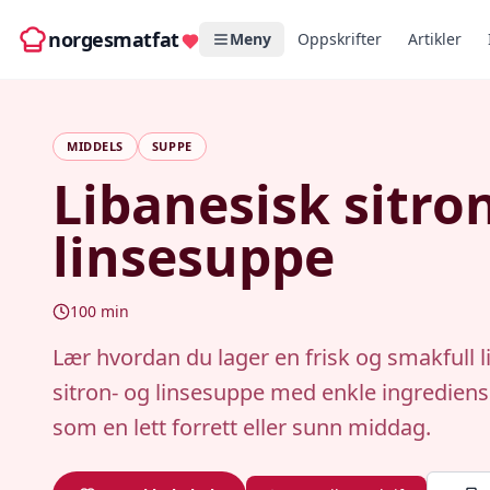
norgesmatfat
Meny
Oppskrifter
Artikler
MIDDELS
SUPPE
Libanesisk sitro
linsesuppe
100
min
Lær hvordan du lager en frisk og smakfull l
sitron- og linsesuppe med enkle ingrediense
som en lett forrett eller sunn middag.