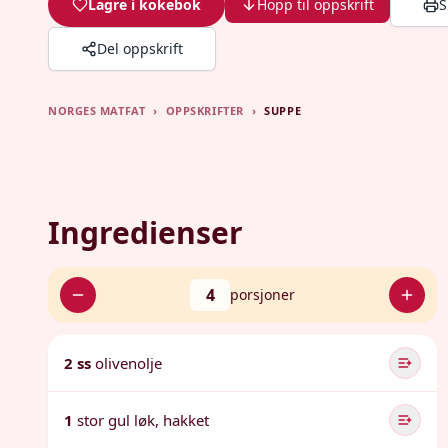
Lagre i kokebok
Hopp til oppskrift
S
Del oppskrift
NORGES MATFAT
›
OPPSKRIFTER
›
SUPPE
Ingredienser
4
porsjoner
2 ss
olivenolje
1
stor gul løk, hakket