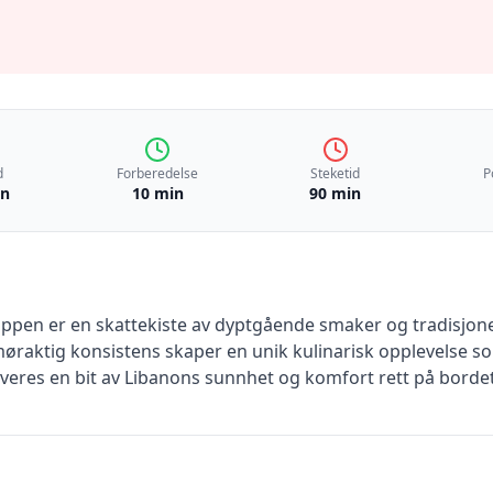
d
Forberedelse
Steketid
P
in
10 min
90 min
suppen er en skattekiste av dyptgående smaker og tradisjo
 smøraktig konsistens skaper en unik kulinarisk opplevelse 
rveres en bit av Libanons sunnhet og komfort rett på bordet 