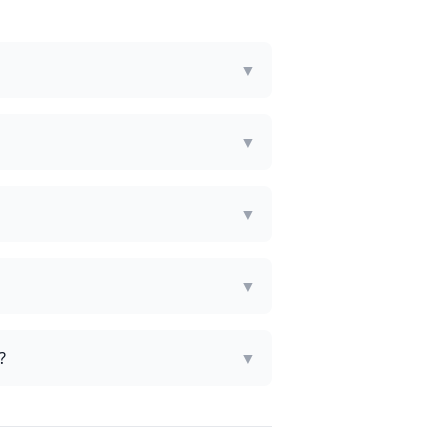
▼
?
▼
▼
▼
?
▼