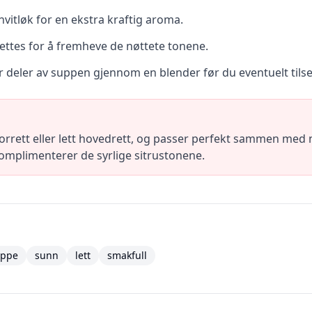
itløk for en ekstra kraftig aroma.
settes for å fremheve de nøttete tonene.
r deler av suppen gjennom en blender før du eventuelt tils
ett eller lett hovedrett, og passer perfekt sammen med nyb
 komplimenterer de syrlige sitrustonene.
uppe
sunn
lett
smakfull