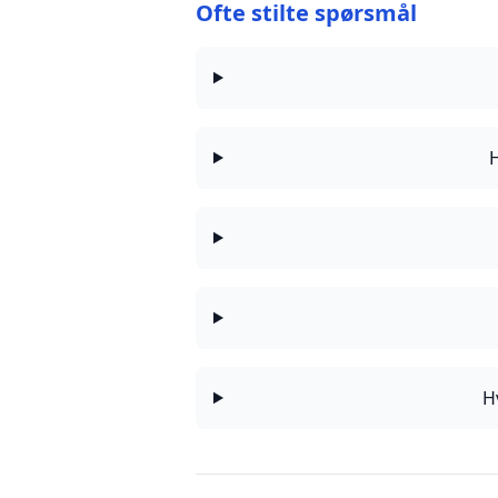
Ofte stilte spørsmål
H
H