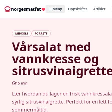
norgesmatfat
Meny
Oppskrifter
Artikler
MIDDELS
FORRETT
Vårsalat med
vannkresse og
sitrusvinaigrett
15
min
Lær hvordan du lager en frisk vannkressal
syrlig sitrusvinaigrette. Perfekt for en lett fo
sommermåltid.