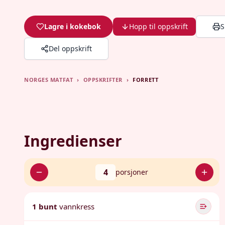
Lagre i kokebok
Hopp til oppskrift
S
Del oppskrift
NORGES MATFAT
›
OPPSKRIFTER
›
FORRETT
Ingredienser
4
porsjoner
1 bunt
vannkress