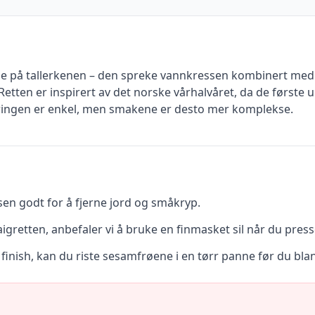
le på tallerkenen – den spreke vannkressen kombinert med d
etten er inspirert av det norske vårhalvåret, da de første 
veringen er enkel, men smakene er desto mer komplekse.
n godt for å fjerne jord og småkryp.
igretten, anbefaler vi å bruke en finmasket sil når du press
 finish, kan du riste sesamfrøene i en tørr panne før du bl