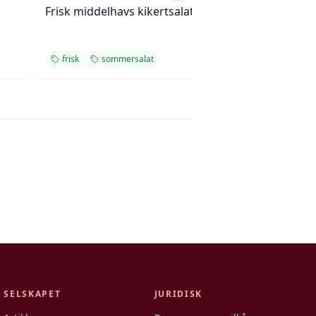
Frisk middelhavs kikertsalat
Linsestek og geit
med rødvinssau
frisk
sommersalat
forrett
SELSKAPET
JURIDISK