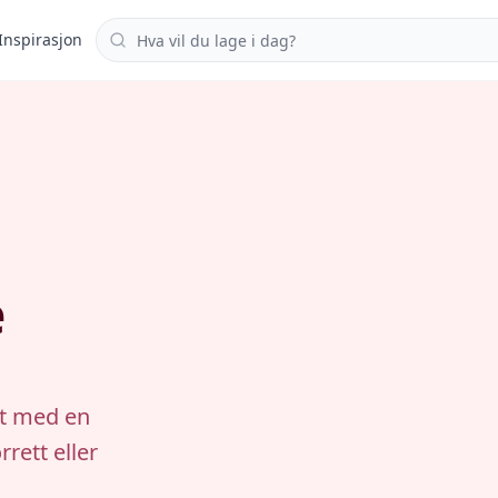
Søk i oppskrifter
Inspirasjon
e
at med en
rrett eller