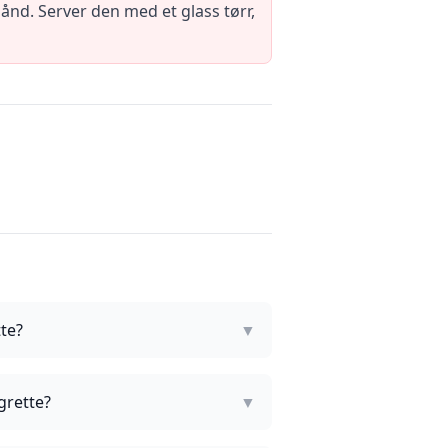
hånd. Server den med et glass tørr,
te?
▼
grette?
▼