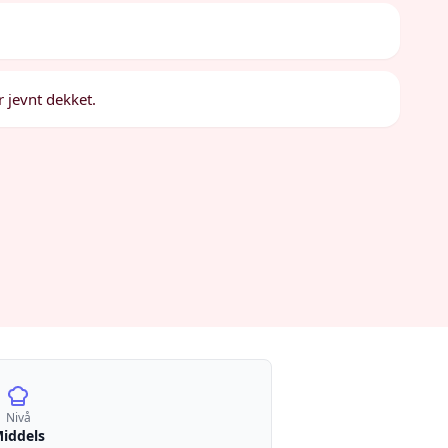
r jevnt dekket.
Nivå
iddels