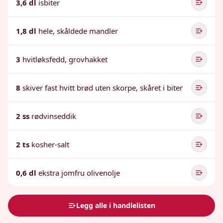
3,6 dl
isbiter
1,8 dl
hele, skåldede mandler
3
hvitløksfedd, grovhakket
8
skiver fast hvitt brød uten skorpe, skåret i biter
2 ss
rødvinseddik
2 ts
kosher-salt
0,6 dl
ekstra jomfru olivenolje
Legg alle i handlelisten