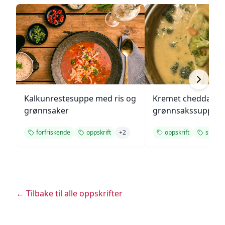
Kalkunrestesuppe med ris og
Kremet cheddar- o
grønnsaker
grønnsakssuppe
forfriskende
oppskrift
+
2
oppskrift
suppe
← Tilbake til alle oppskrifter