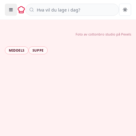
Søk i oppskrifter
Togg
Foto av
cottonbro studio
på
Pexels
MIDDELS
SUPPE