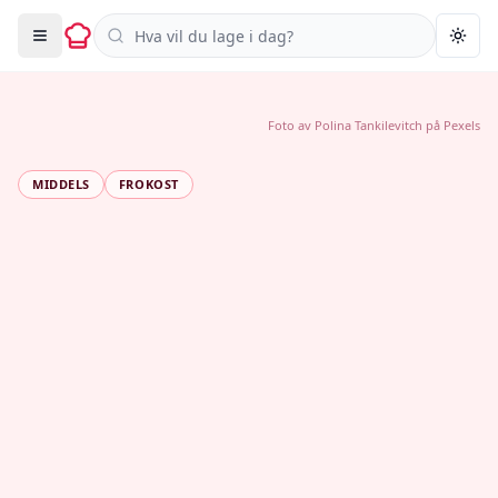
Søk i oppskrifter
Togg
Foto av
Polina Tankilevitch
på
Pexels
MIDDELS
FROKOST