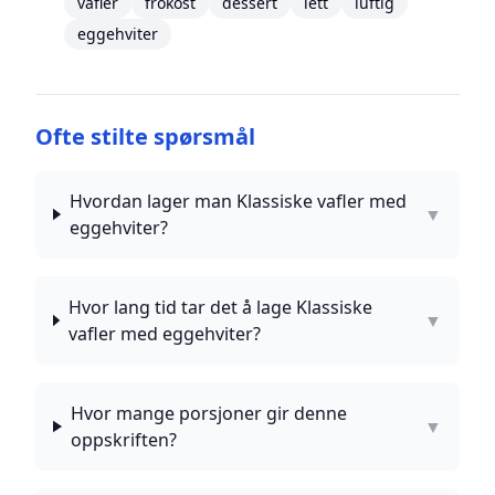
vafler
frokost
dessert
lett
luftig
eggehviter
Ofte stilte spørsmål
Hvordan lager man Klassiske vafler med
▼
eggehviter?
Hvor lang tid tar det å lage Klassiske
▼
vafler med eggehviter?
Hvor mange porsjoner gir denne
▼
oppskriften?