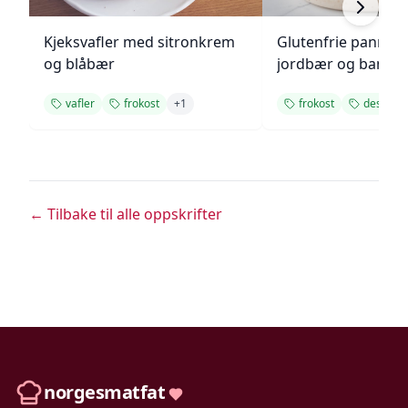
Kjeksvafler med sitronkrem
Glutenfrie pannek
og blåbær
jordbær og banan
vafler
frokost
+
1
frokost
dessert
← Tilbake til alle oppskrifter
norgesmatfat