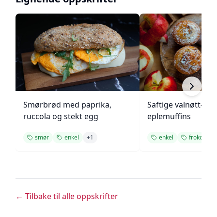
Smørbrød med paprika,
Saftige valnøtt- og
ruccola og stekt egg
eplemuffins
smør
enkel
+
1
enkel
frokost
← Tilbake til alle oppskrifter