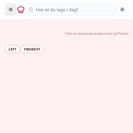
Søk i oppskrifter
Togg
Foto av
www.kaboompics.com
på
Pexels
LETT
FROKOST