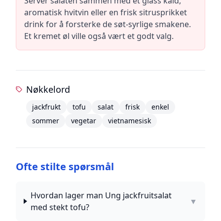
Server salaten sammen med et glass kald,
aromatisk hvitvin eller en frisk sitrusprikket
drink for å forsterke de søt-syrlige smakene.
Et kremet øl ville også vært et godt valg.
Nøkkelord
jackfrukt
tofu
salat
frisk
enkel
sommer
vegetar
vietnamesisk
Ofte stilte spørsmål
Hvordan lager man Ung jackfruitsalat
▼
med stekt tofu?