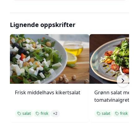
Lignende oppskrifter
Frisk middelhavs kikertsalat
Grønn salat med h
tomatvinaigrette
salat
frisk
+
2
salat
frisk
+
1