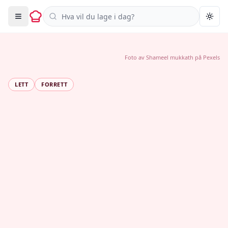
Søk i oppskrifter
Togg
Foto av
Shameel mukkath
på
Pexels
LETT
FORRETT