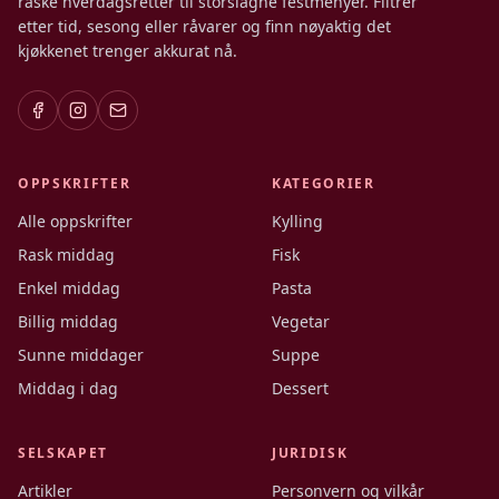
raske hverdagsretter til storslagne festmenyer. Filtrer
etter tid, sesong eller råvarer og finn nøyaktig det
kjøkkenet trenger akkurat nå.
OPPSKRIFTER
KATEGORIER
Alle oppskrifter
Kylling
Rask middag
Fisk
Enkel middag
Pasta
Billig middag
Vegetar
Sunne middager
Suppe
Middag i dag
Dessert
SELSKAPET
JURIDISK
Artikler
Personvern og vilkår