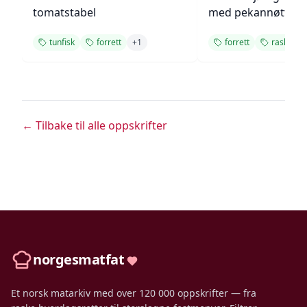
tomatstabel
med pekannøtter
tunfisk
forrett
+
1
forrett
rask
← Tilbake til alle oppskrifter
norgesmatfat
Et norsk matarkiv med over 120 000 oppskrifter — fra