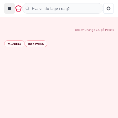
Søk i oppskrifter
Togg
Foto av
Change C.C
på
Pexels
MIDDELS
BAKEVERK