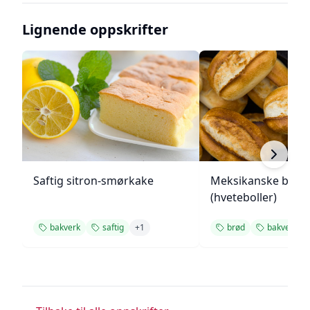
Lignende oppskrifter
Saftig sitron-smørkake
Meksikanske bolill
(hveteboller)
bakverk
saftig
+
1
brød
bakverk