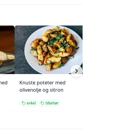
med
Knuste poteter med
Enkel succotash
olivenolje og sitron
og mais
enkel
tilbehør
enkel
tilbehø