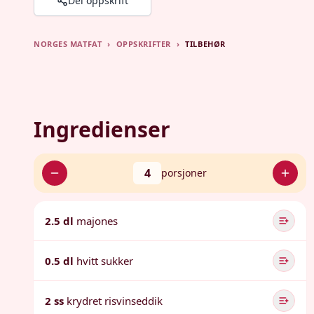
Del oppskrift
NORGES MATFAT
›
OPPSKRIFTER
›
TILBEHØR
Ingredienser
4
porsjoner
2.5 dl
majones
0.5 dl
hvitt sukker
2 ss
krydret risvinseddik