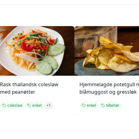
Rask thailandsk coleslaw
Hjemmelagde potetgull 
med peanøtter
blåmuggost og gressløk
coleslaw
enkel
+
1
enkel
tilbehør