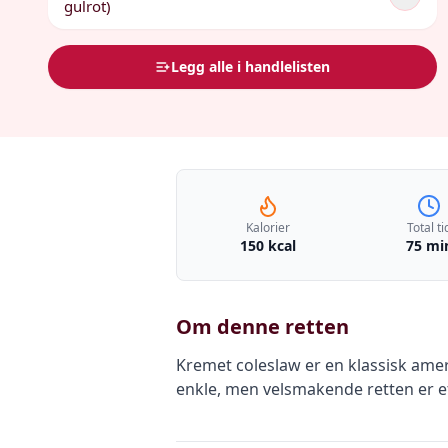
gulrot)
Legg alle i handlelisten
Kalorier
Total ti
150 kcal
75 mi
Om denne retten
Kremet coleslaw er en klassisk ame
enkle, men velsmakende retten er et