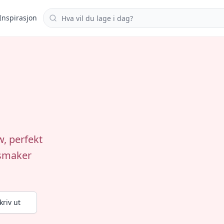
Søk i oppskrifter
Inspirasjon
w, perfekt
 smaker
kriv ut