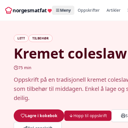
norgesmatfat
Meny
Oppskrifter
Artikler
LETT
TILBEHØR
Kremet coleslaw
75
min
Oppskrift på en tradisjonell kremet colesla
som tilbehør til middagen. Enkel å lage og
deilig.
Lagre i kokebok
Hopp til oppskrift
S