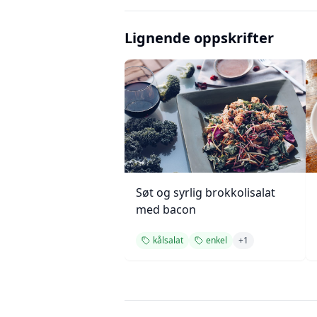
Lignende oppskrifter
Søt og syrlig brokkolisalat
med bacon
kålsalat
enkel
+
1