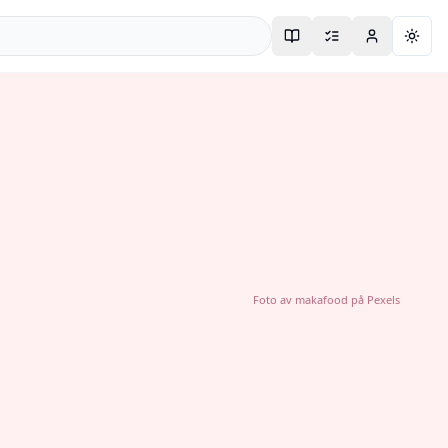
Togg
Foto av
makafood
på
Pexels