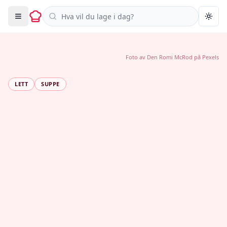
Søk i oppskrifter
Togg
Foto av
Den Romi McRod
på
Pexels
LETT
SUPPE