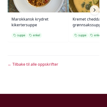
Marokkansk krydret
Kremet cheddar- o
kikertersuppe
grønnsakssuppe
suppe
enkel
suppe
enkel
← Tilbake til alle oppskrifter