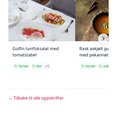
Gulfin tunfisksalat med
Rask avkjølt gulro
tomatstabel
med pekannøtter
forrett
lett
+
1
forrett
enkel
← Tilbake til alle oppskrifter