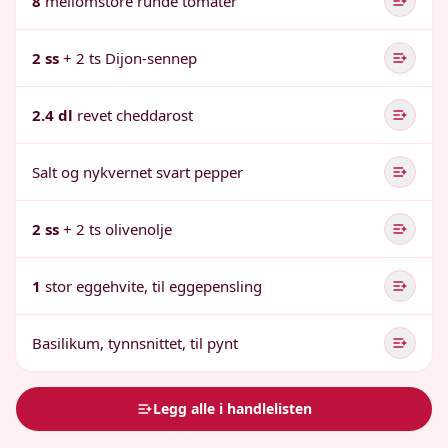
8
mellomstore runde tomater
2 ss
+ 2 ts Dijon-sennep
2.4 dl
revet cheddarost
Salt og nykvernet svart pepper
2 ss
+ 2 ts olivenolje
1
stor eggehvite, til eggepensling
Basilikum, tynnsnittet, til pynt
Legg alle i handlelisten