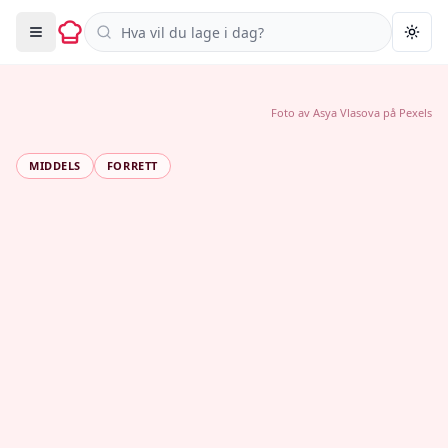
Søk i oppskrifter
Togg
Foto av
Asya Vlasova
på
Pexels
MIDDELS
FORRETT