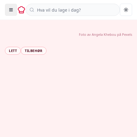
Søk i oppskrifter
Togg
Foto av
Angela Khebou
på
Pexels
LETT
TILBEHØR