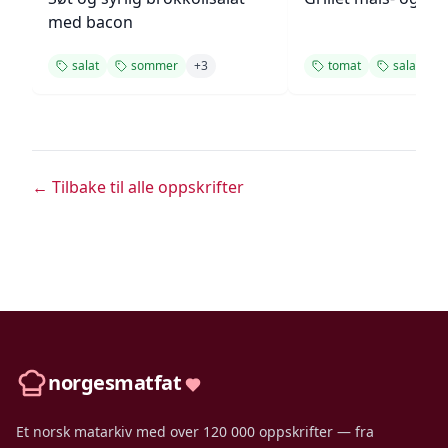
med bacon
salat
sommer
+
3
tomat
salat
+
← Tilbake til alle oppskrifter
norgesmatfat
Et norsk matarkiv med over 120 000 oppskrifter — fra