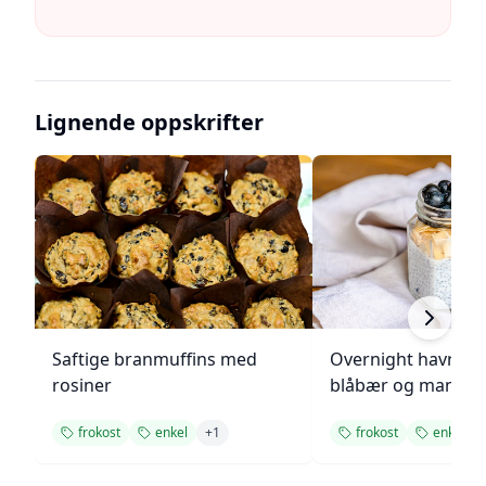
Lignende oppskrifter
Saftige branmuffins med
Overnight havreg
rosiner
blåbær og mandle
frokost
enkel
+
1
frokost
enkel