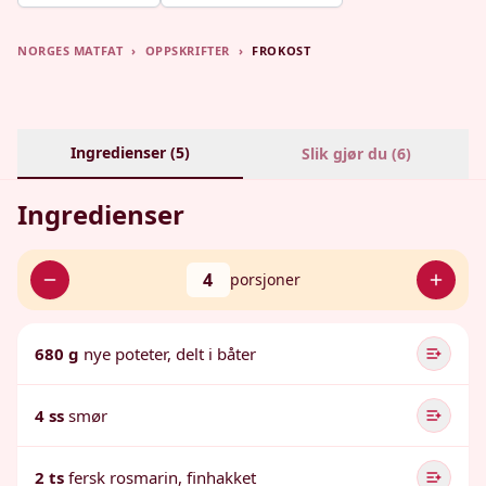
NORGES MATFAT
›
OPPSKRIFTER
›
FROKOST
Ingredienser (
5
)
Slik gjør du (
6
)
Ingredienser
4
porsjoner
680 g
nye poteter, delt i båter
4 ss
smør
2 ts
fersk rosmarin, finhakket