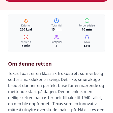
Kalorier
Total tid
Forberedelse
250 kcal
15 min
10 min
Steketid
Porsjoner
Nivå
5 min
4
Lett
Om denne retten
Texas Toast er en klassisk frokostrett som virkelig
setter smaksløkene i sving. Det rike, smøraktige
brødet danner en perfekt base for en nærende og
mettende start på dagen. Denne enkle, men
deilige retten har røtter helt tilbake til 1940-tallet,
da den ble oppfunnet i Texas som en innovativ
måte å utnytte overskuddsbakst på. Nå elskes den