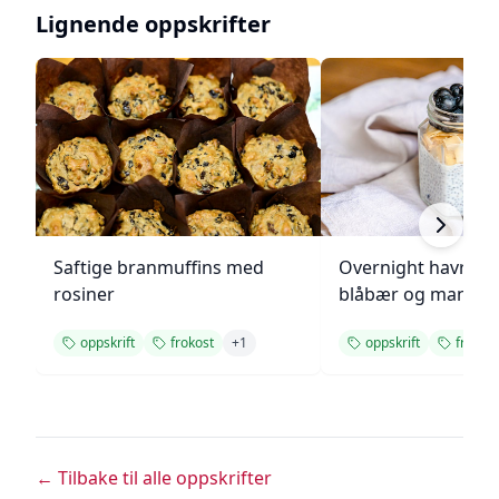
Lignende oppskrifter
Saftige branmuffins med
Overnight havreg
rosiner
blåbær og mandle
oppskrift
frokost
+
1
oppskrift
frokost
← Tilbake til alle oppskrifter