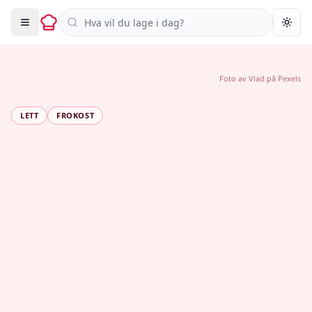
Søk i oppskrifter
Togg
Foto av
Vlad
på
Pexels
LETT
FROKOST