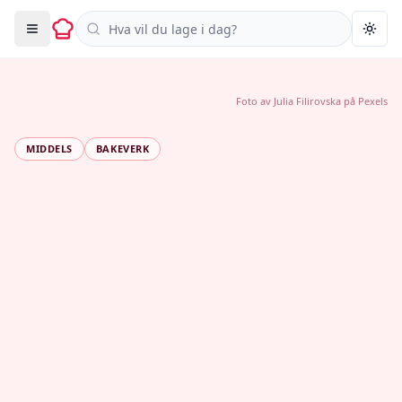
Søk i oppskrifter
Togg
Foto av
Julia Filirovska
på
Pexels
MIDDELS
BAKEVERK