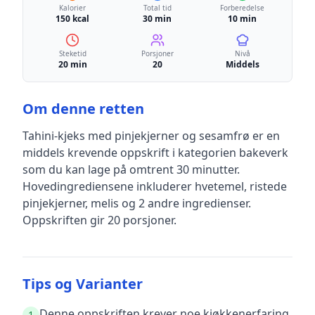
Kalorier
Total tid
Forberedelse
150 kcal
30 min
10 min
Steketid
Porsjoner
Nivå
20 min
20
Middels
Om denne retten
Tahini-kjeks med pinjekjerner og sesamfrø
er en
middels krevende
oppskrift
i kategorien bakeverk
som du kan lage på omtrent 30 minutter
.
Hovedingrediensene inkluderer
hvetemel, ristede
pinjekjerner, melis
og 2 andre ingredienser
.
Oppskriften gir
20
porsjoner.
Tips og Varianter
Denne oppskriften krever noe kjøkkenerfaring,
1