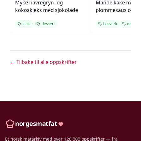
Myke havregryn- og
Mandelkake med
kokoskjeks med sjokolade
plommesaus og
ingefærsmørkrem
kjeks
dessert
bakverk
dessert
← Tilbake til alle oppskrifter
norgesmatfat
Et norsk matarkiv med over 120 000 oppskrifter — fra