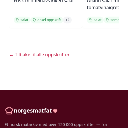
Frisk middelhavs kikertsalat
Grønn salat med h
tomatvinaigrette
salat
enkel oppskrift
+
2
salat
sommer
← Tilbake til alle oppskrifter
norgesmatfat
Et norsk matarkiv med over 120 000 oppskrifter — fra