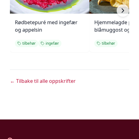
Rødbetepuré med ingefær
Hjemmelagde pote
og appelsin
blåmuggost og gre
tilbehør
ingefær
tilbehør
← Tilbake til alle oppskrifter