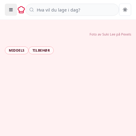
Søk i oppskrifter
Togg
Foto av
Suki Lee
på
Pexels
MIDDELS
TILBEHØR