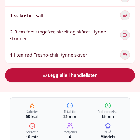
1 ss
kosher-salt
2-3 cm fersk ingefær, skrelt og skåret i tynne
strimler
1
liten rød Fresno-chili, tynne skiver
Legg alle i handlelisten
Kalorier
Total tid
Forberedelse
50 kcal
25 min
15 min
Steketid
Porsjoner
Nivå
10 min
4
Middels