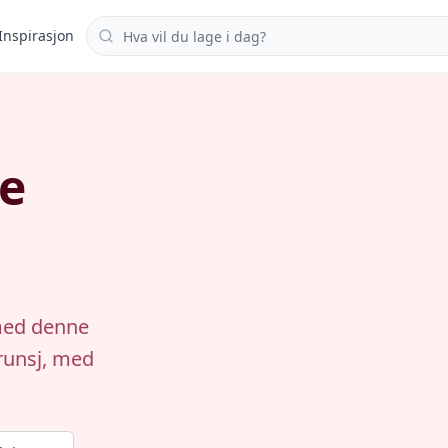
Søk i oppskrifter
Inspirasjon
ke
med denne
brunsj, med