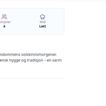
orsjoner
Nivå
4
Lett
 barndommens solskinnsmorgener.
svensk hygge og tradisjon – en varm