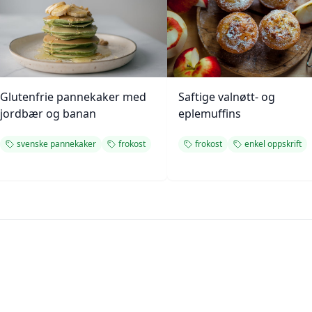
Glutenfrie pannekaker med
Saftige valnøtt- og
jordbær og banan
eplemuffins
svenske pannekaker
frokost
frokost
enkel oppskrift