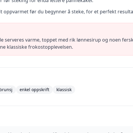
ter før steking for enda lettere pannekaker.
dt oppvarmet før du begynner å steke, for et perfekt resulta
e serveres varme, toppet med rik lønnesirup og noen fersk
nne klassiske frokostopplevelsen.
brunsj
enkel oppskrift
klassisk