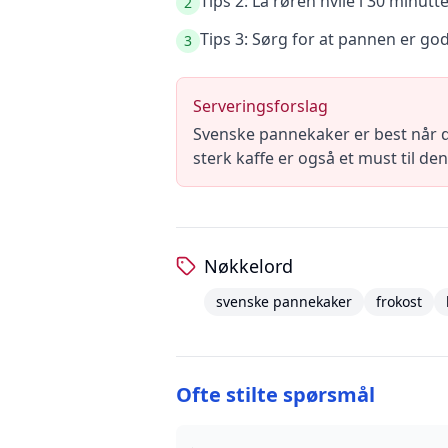
Tips 2: La røren hvile i 30 minut
2
Tips 3: Sørg for at pannen er go
3
Serveringsforslag
Svenske pannekaker er best når d
sterk kaffe er også et must til de
Nøkkelord
svenske pannekaker
frokost
Ofte stilte spørsmål