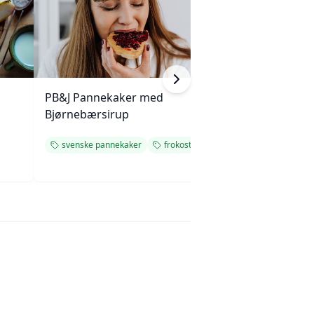
PB&J Pannekaker med
Saftige branmuf
Bjørnebærsirup
rosiner
svenske pannekaker
frokost
frokost
enkel 