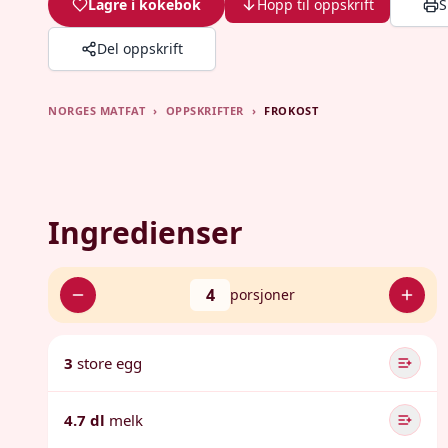
Lagre i kokebok
Hopp til oppskrift
S
Del oppskrift
NORGES MATFAT
›
OPPSKRIFTER
›
FROKOST
Ingredienser
4
porsjoner
3
store egg
4.7 dl
melk