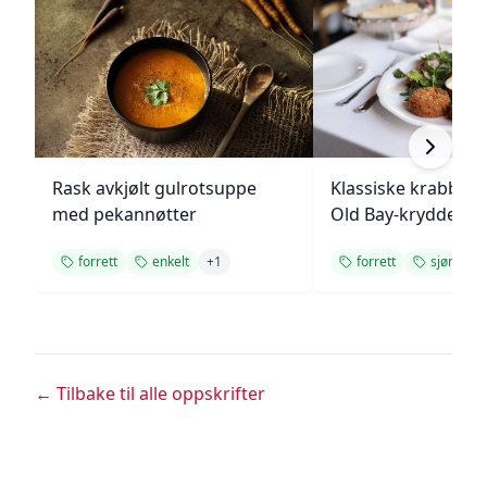
Rask avkjølt gulrotsuppe
Klassiske krabbek
med pekannøtter
Old Bay-krydder
forrett
enkelt
+
1
forrett
sjømat
← Tilbake til alle oppskrifter