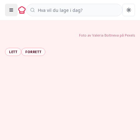
Søk i oppskrifter
Togg
Foto av
Valeria Boltneva
på
Pexels
LETT
FORRETT