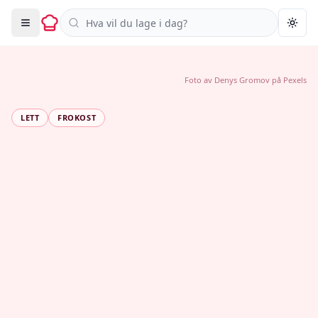
Søk i oppskrifter
Togg
Foto av
Denys Gromov
på
Pexels
LETT
FROKOST