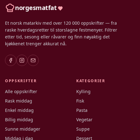
norgesmatfat
Et norsk matarkiv med over 120 000 oppskrifter — fra
raske hverdagsretter til storslagne festmenyer. Filtrer
etter tid, sesong eller råvarer og finn nøyaktig det
kjøkkenet trenger akkurat nå.
OPPSKRIFTER
KATEGORIER
Alle oppskrifter
Kylling
Rask middag
Fisk
Enkel middag
Pasta
Billig middag
Vegetar
Sunne middager
Suppe
Middag i dag
Dessert