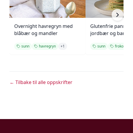
Overnight havregryn med
Glutenfrie pannek
blåbær og mandler
jordbær og banan
sunn
havregryn
+
1
sunn
frokost
← Tilbake til alle oppskrifter