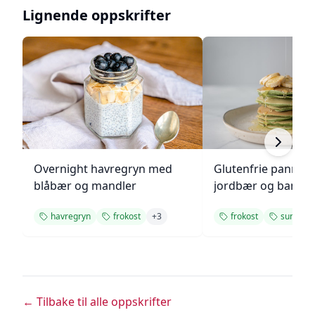
Lignende oppskrifter
Overnight havregryn med
Glutenfrie pannek
blåbær og mandler
jordbær og banan
havregryn
frokost
+
3
frokost
sunn
← Tilbake til alle oppskrifter