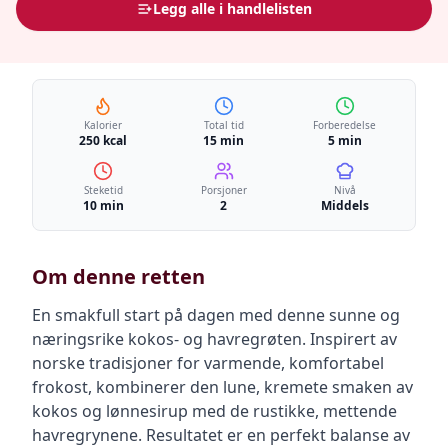
Legg alle i handlelisten
Kalorier
Total tid
Forberedelse
250 kcal
15 min
5 min
Steketid
Porsjoner
Nivå
10 min
2
Middels
Om denne retten
En smakfull start på dagen med denne sunne og
næringsrike kokos- og havregrøten. Inspirert av
norske tradisjoner for varmende, komfortabel
frokost, kombinerer den lune, kremete smaken av
kokos og lønnesirup med de rustikke, mettende
havregrynene. Resultatet er en perfekt balanse av