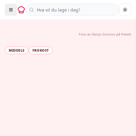
Søk i oppskrifter
Togg
Foto av
Denys Gromov
på
Pexels
MIDDELS
FROKOST