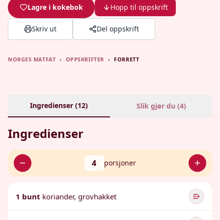
Lagre i kokebok
Hopp til oppskrift
Skriv ut
Del oppskrift
NORGES MATFAT
›
OPPSKRIFTER
›
FORRETT
Ingredienser (
12
)
Slik gjør du (
4
)
Ingredienser
4
porsjoner
1 bunt
koriander, grovhakket