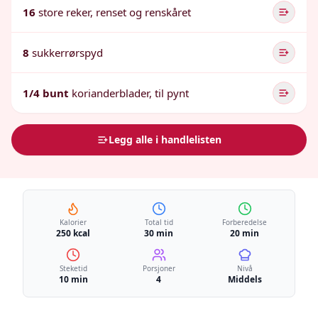
16
store reker, renset og renskåret
8
sukkerrørspyd
1/4 bunt
korianderblader, til pynt
Legg alle i handlelisten
Kalorier
Total tid
Forberedelse
250 kcal
30 min
20 min
Steketid
Porsjoner
Nivå
10 min
4
Middels