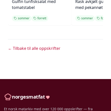
Gulfin tunfisksalat med
Rask avkjølt gulro
tomatstabel
med pekannøtter
sommer
forrett
sommer
forrett
← Tilbake til alle oppskrifter
norgesmatfat
Et norsk matarkiv med over 120 000 oppskrifter — fra