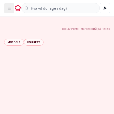
Søk i oppskrifter
Togg
Foto av
Роман Нагаевский
på
Pexels
MIDDELS
FORRETT