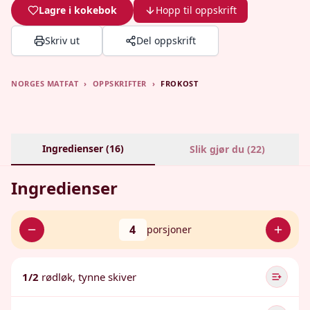
Lagre i kokebok
Hopp til oppskrift
Skriv ut
Del oppskrift
NORGES MATFAT
›
OPPSKRIFTER
›
FROKOST
Ingredienser (
16
)
Slik gjør du (
22
)
Ingredienser
4
porsjoner
1/2
rødløk, tynne skiver