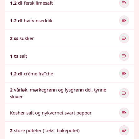
1.2 dl
fersk limesaft
1.2 dl
hvitvinseddik
2 ss
sukker
1 ts
salt
1.2 dl
crème fraîche
2
vårløk, mørkegrønn og lysgrønn del, tynne
skiver
Kosher-salt og nykvernet svart pepper
2
store poteter (f.eks. bakepotet)