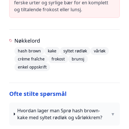
ferske urter og syrlige bær for en komplett
og tiltalende frokost eller lunsj.
Nøkkelord
hash brown
kake
syltet rødløk
vårløk
crème fraîche
frokost
brunsj
enkel oppskrift
Ofte stilte spørsmål
Hvordan lager man Sprø hash brown-
▼
kake med syltet rødløk og vårløkkrem?