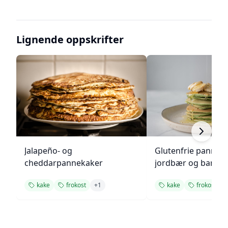
Lignende oppskrifter
Jalapeño- og
Glutenfrie pannek
cheddarpannekaker
jordbær og banan
kake
frokost
+
1
kake
frokost