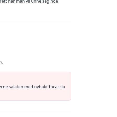
rett når man vil unne seg noe
n.
jerne salaten med nybakt focaccia