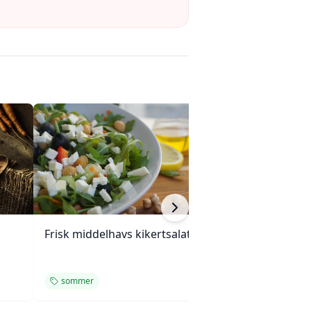
Frisk middelhavs kikertsalat
Linsestek og geit
med rødvinssau
sommer