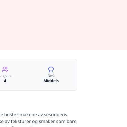
orsjoner
Nivå
4
Middels
de beste smakene av sesongens
se av teksturer og smaker som bare