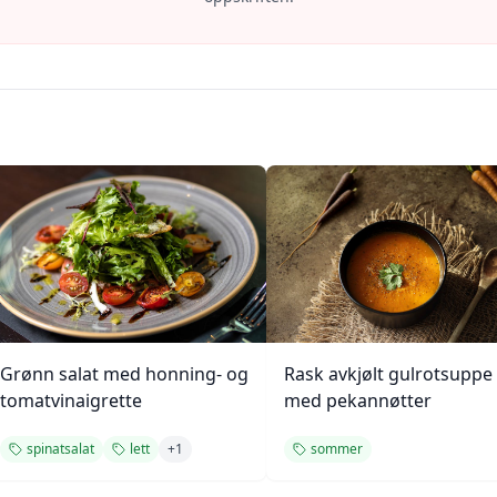
Grønn salat med honning- og
Rask avkjølt gulrotsuppe
tomatvinaigrette
med pekannøtter
spinatsalat
lett
+
1
sommer