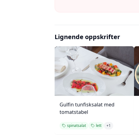
Lignende oppskrifter
Gulfin tunfisksalat med
tomatstabel
spinatsalat
lett
+
1