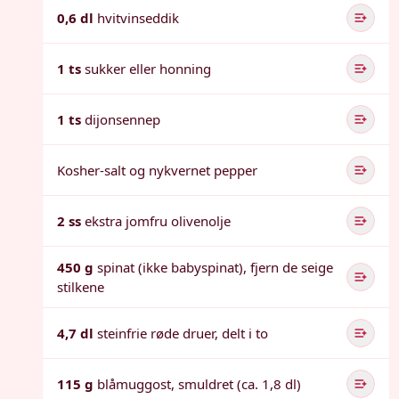
0,6 dl
hvitvinseddik
1 ts
sukker eller honning
1 ts
dijonsennep
Kosher-salt og nykvernet pepper
2 ss
ekstra jomfru olivenolje
450 g
spinat (ikke babyspinat), fjern de seige
stilkene
4,7 dl
steinfrie røde druer, delt i to
115 g
blåmuggost, smuldret (ca. 1,8 dl)