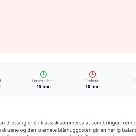
d
Forberedelse
Steketid
P
n
15 min
10 min
n-dressing er en klassisk sommersalat som bringer frem 
e druene og den kremete blåmuggosten gir en herlig balan