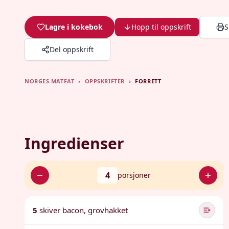
Lagre i kokebok
Hopp til oppskrift
S
Del oppskrift
NORGES MATFAT
›
OPPSKRIFTER
›
FORRETT
Ingredienser
4
porsjoner
5
skiver bacon, grovhakket