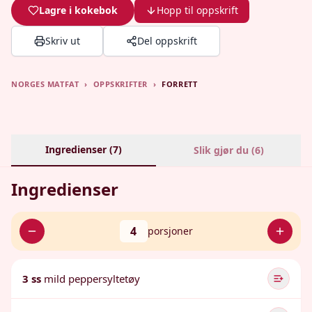
Lagre i kokebok
Hopp til oppskrift
Skriv ut
Del oppskrift
NORGES MATFAT
›
OPPSKRIFTER
›
FORRETT
Ingredienser (
7
)
Slik gjør du (
6
)
Ingredienser
4
porsjoner
3 ss
mild peppersyltetøy