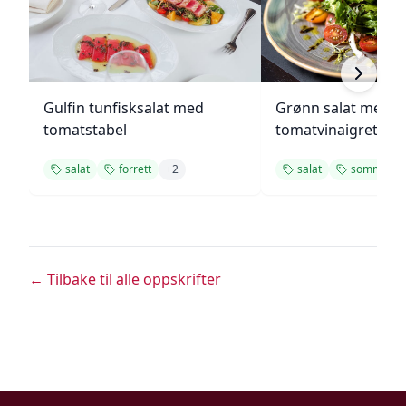
Gulfin tunfisksalat med
Grønn salat med h
tomatstabel
tomatvinaigrette
salat
forrett
+
2
salat
sommer
← Tilbake til alle oppskrifter