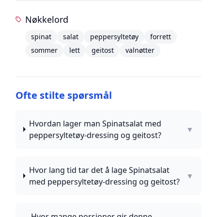
Nøkkelord
spinat
salat
peppersyltetøy
forrett
sommer
lett
geitost
valnøtter
Ofte stilte spørsmål
Hvordan lager man Spinatsalat med
▼
peppersyltetøy-dressing og geitost?
Hvor lang tid tar det å lage Spinatsalat
▼
med peppersyltetøy-dressing og geitost?
Hvor mange porsjoner gir denne