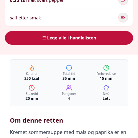
0,25 ts
malt svart pepper
salt etter smak
Legg alle i handlelisten
Kalorier
Total tid
Forberedelse
250 kcal
35 min
15 min
Steketid
Porsjoner
Nivå
20 min
4
Lett
Om denne retten
Kremet sommersuppe med mais og paprika er en