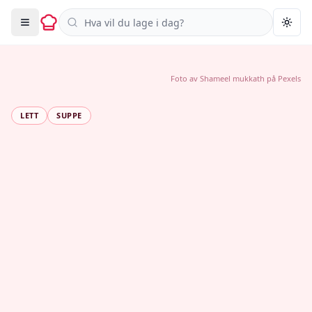
Søk i oppskrifter
Togg
Foto av
Shameel mukkath
på
Pexels
LETT
SUPPE