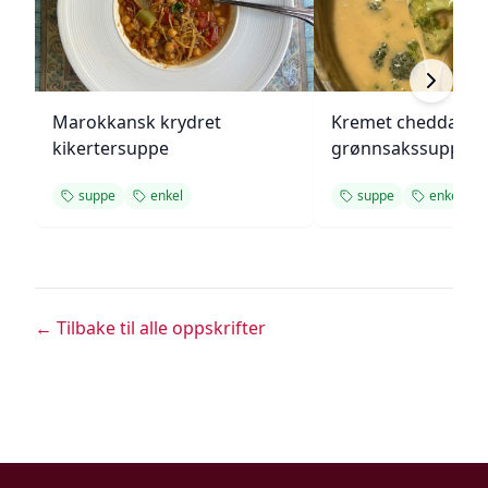
Marokkansk krydret
Kremet cheddar- o
kikertersuppe
grønnsakssuppe
suppe
enkel
suppe
enkel
← Tilbake til alle oppskrifter