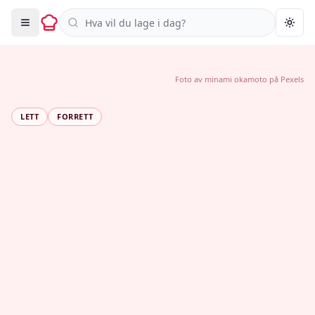
Søk i oppskrifter
Togg
Foto av
minami okamoto
på
Pexels
LETT
FORRETT