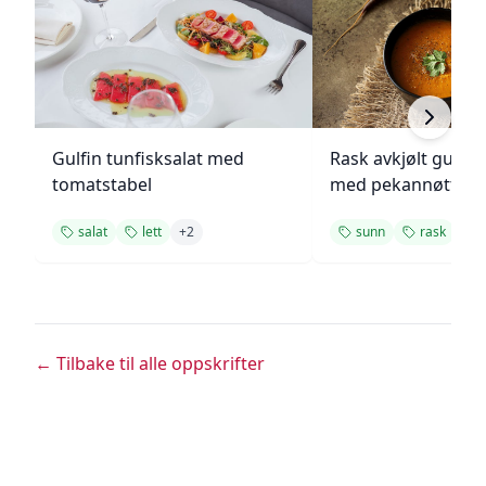
Gulfin tunfisksalat med
Rask avkjølt gulro
tomatstabel
med pekannøtter
salat
lett
+
2
sunn
rask
+
1
← Tilbake til alle oppskrifter