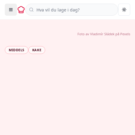
Søk i oppskrifter
Togg
Foto av
Vladimír Sládek
på
Pexels
MIDDELS
KAKE