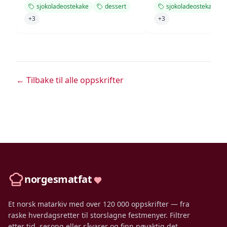
sjokoladeostekake
dessert
sjokoladeostekake
+
3
+
3
← Tilbake til alle oppskrifter
norgesmatfat
Et norsk matarkiv med over 120 000 oppskrifter — fra
raske hverdagsretter til storslagne festmenyer. Filtrer
etter tid, sesong eller råvarer og finn nøyaktig det