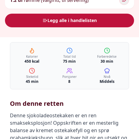
1.2 dl
rømme (valgfritt, til servering)
Legg alle i handlelisten
Kalorier
Total tid
Forberedelse
450 kcal
75 min
30 min
Steketid
Porsjoner
Nivå
45 min
8
Middels
Om denne retten
Denne sjokoladeostekaken er en ren
smakseksplosjon! Oppskriften er en mesterlig
balanse av kremet ostekakefyll og en sprø
grahamkjeksbunn, slik at hver bit gir en utsøkt og