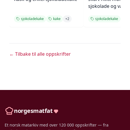
sjokolade og vanilj
sjokoladekake
kake
+
2
sjokoladekake
k
← Tilbake til alle oppskrifter
norgesmatfat
Et norsk matarkiv med over 120 000 oppskrifter — fra