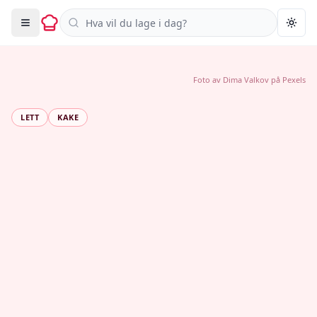
Søk i oppskrifter
Togg
Foto av
Dima Valkov
på
Pexels
LETT
KAKE