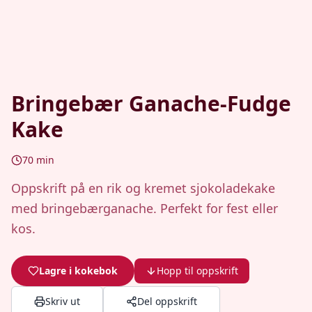
Bringebær Ganache-Fudge
Kake
70
min
Oppskrift på en rik og kremet sjokoladekake
med bringebærganache. Perfekt for fest eller
kos.
Lagre i kokebok
Hopp til oppskrift
Skriv ut
Del oppskrift