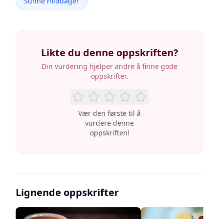
Sunne middager
Likte du denne oppskriften?
Din vurdering hjelper andre å finne gode
oppskrifter.
Vær den første til å
vurdere denne
oppskriften!
Lignende oppskrifter