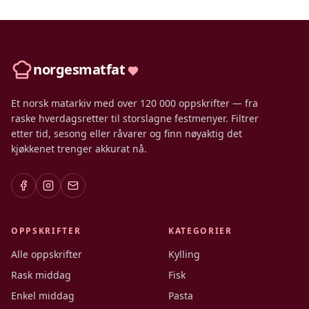
norgesmatfat
Et norsk matarkiv med over 120 000 oppskrifter — fra
raske hverdagsretter til storslagne festmenyer. Filtrer
etter tid, sesong eller råvarer og finn nøyaktig det
kjøkkenet trenger akkurat nå.
OPPSKRIFTER
KATEGORIER
Alle oppskrifter
Kylling
Rask middag
Fisk
Enkel middag
Pasta