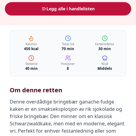
Legg alle i handlelisten
Kalorier
Total tid
Forberedelse
450 kcal
70 min
30 min
Steketid
Porsjoner
Nivå
40 min
8
Middels
Om denne retten
Denne overdådige bringebær ganache-fudge
kaken er en smakseksplosjon av rik sjokolade og
friske bringebær. Den minner om en klassisk
Schwarzwaldkake, men med en moderne, elegant
vri. Perfekt for enhver festanledning eller som