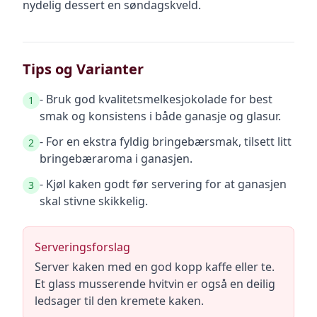
nydelig dessert en søndagskveld.
Tips og Varianter
- Bruk god kvalitetsmelkesjokolade for best
1
smak og konsistens i både ganasje og glasur.
- For en ekstra fyldig bringebærsmak, tilsett litt
2
bringebæraroma i ganasjen.
- Kjøl kaken godt før servering for at ganasjen
3
skal stivne skikkelig.
Serveringsforslag
Server kaken med en god kopp kaffe eller te.
Et glass musserende hvitvin er også en deilig
ledsager til den kremete kaken.