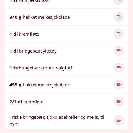
1 ss
vaniljeekstrakt
340 g
hakket melkesjokolade
1 dl
kremfløte
1 dl
bringebærsyltetøy
1 ts
bringebæraroma, valgfritt
455 g
hakket melkesjokolade
2/3 dl
kremfløte
Friske bringebær, sjokoladekrøller og melis, til
pynt