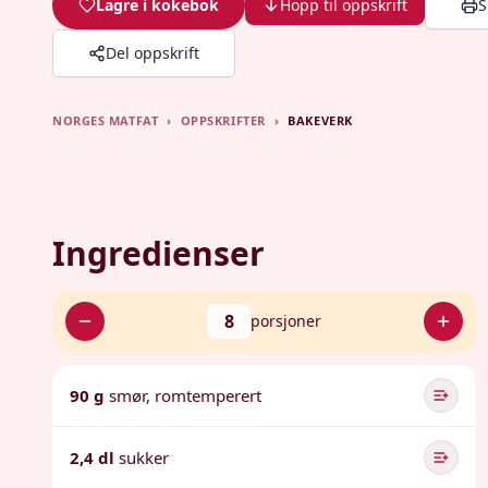
Lagre i kokebok
Hopp til oppskrift
S
Del oppskrift
NORGES MATFAT
›
OPPSKRIFTER
›
BAKEVERK
Ingredienser
8
porsjoner
90 g
smør, romtemperert
2,4 dl
sukker