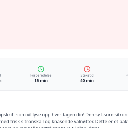
d
Forberedelse
Steketid
P
n
15 min
40 min
skrift som vil lyse opp hverdagen din! Den søt-sure sitrongla
 med frisk sitronskall og knasende valnøtter. Dette er et b