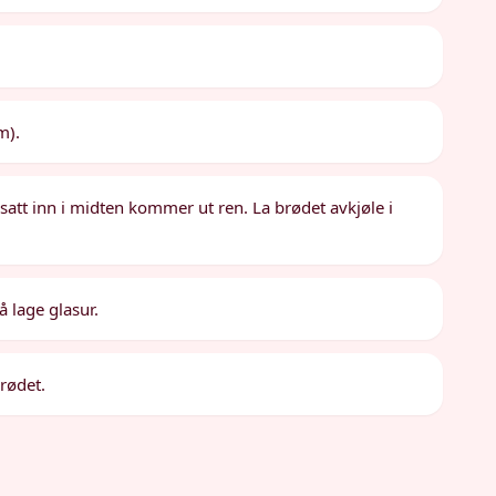
m).
r satt inn i midten kommer ut ren. La brødet avkjøle i
 lage glasur.
rødet.