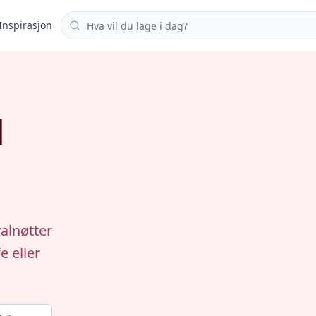
Søk i oppskrifter
Inspirasjon
d
alnøtter
e eller