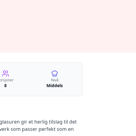
orsjoner
Nivå
8
Middels
suren gir et herlig tilslag til det
akverk som passer perfekt som en