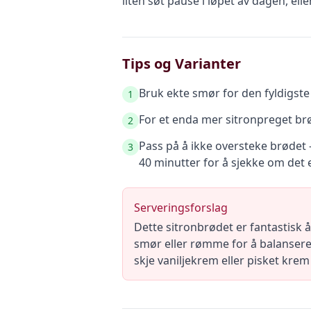
liten søt pause i løpet av dagen, el
Tips og Varianter
Bruk ekte smør for den fyldigste
1
For et enda mer sitronpreget brø
2
Pass på å ikke oversteke brødet –
3
40 minutter for å sjekke om det e
Serveringsforslag
Dette sitronbrødet er fantastisk 
smør eller rømme for å balansere
skje vaniljekrem eller pisket krem