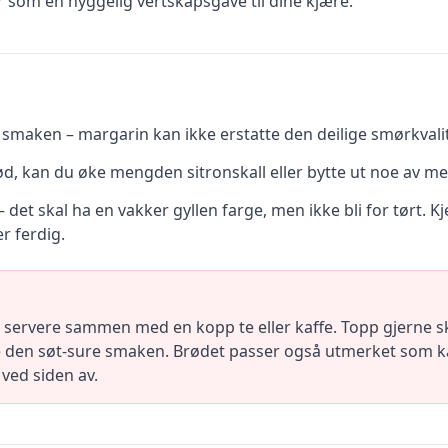
ler som en hyggelig vertskapsgave til dine kjære.
 smaken – margarin kan ikke erstatte den deilige smørkvalit
d, kan du øke mengden sitronskall eller bytte ut noe av me
 det skal ha en vakker gyllen farge, men ikke bli for tørt. 
r ferdig.
å servere sammen med en kopp te eller kaffe. Topp gjerne ski
 den søt-sure smaken. Brødet passer også utmerket som ka
 ved siden av.