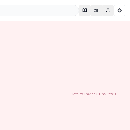
Togg
Foto av
Change C.C
på
Pexels