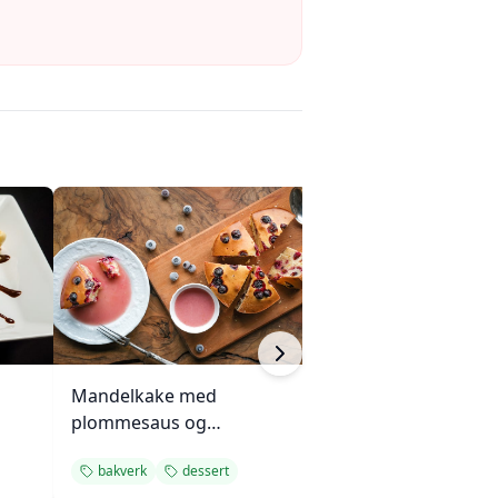
Mandelkake med
Meksikanske boli
plommesaus og
(hveteboller)
ingefærsmørkrem
bakverk
dessert
bakverk