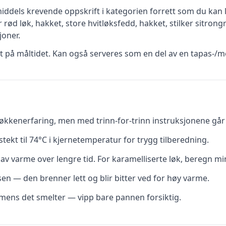
iddels krevende
oppskrift
i kategorien forrett
som du kan l
r rød løk, hakket, store hvitløksfedd, hakket, stilker sitrong
oner.
rt på måltidet. Kan også serveres som en del av en tapas-/m
kkenerfaring, men med trinn-for-trinn instruksjonene går d
tekt til 74°C i kjernetemperatur for trygg tilberedning.
av varme over lengre tid. For karamelliserte løk, beregn mi
ssen — den brenner lett og blir bitter ved for høy varme.
t mens det smelter — vipp bare pannen forsiktig.