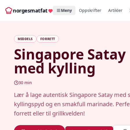
norgesmatfat
Meny
Oppskrifter
Artikler
MIDDELS
FORRETT
Singapore Satay
med kylling
30
min
Lær å lage autentisk Singapore Satay med s
kyllingspyd og en smakfull marinade. Perf
forrett eller til grillkvelden!