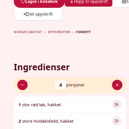
Lagre i kokebok
Hopp til oppskrift
S
Del oppskrift
NORGES MATFAT
›
OPPSKRIFTER
›
FORRETT
Ingredienser
4
porsjoner
1
stor rød løk, hakket
2
store hvitløksfedd, hakket