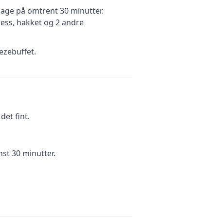
age på omtrent 30 minutter
.
ress, hakket
og 2 andre
ezebuffet.
et fint.
nst 30 minutter.