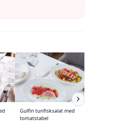
ed
Gulfin tunfisksalat med
Sprø søtpotet-t
tomatstabel
dillstøv