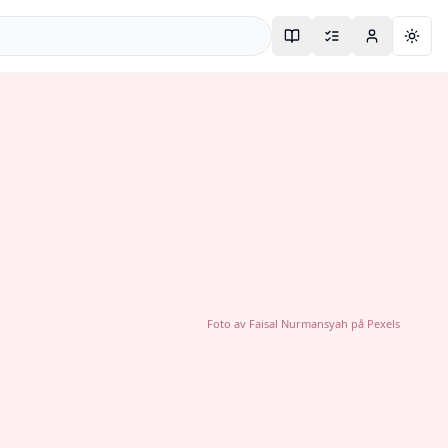
Togg
Foto av
Faisal Nurmansyah
på
Pexels