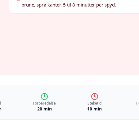
brune, sprø kanter, 5 til 8 minutter per spyd.
d
Forberedelse
Steketid
P
n
20 min
10 min