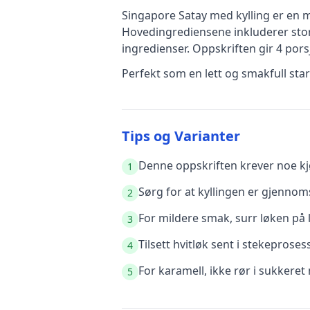
Singapore Satay med kylling
er en
m
Hovedingrediensene inkluderer
sto
ingredienser
.
Oppskriften gir
4
porsj
Perfekt som en lett og smakfull sta
Tips og Varianter
Denne oppskriften krever noe kjø
1
Sørg for at kyllingen er gjennoms
2
For mildere smak, surr løken på l
3
Tilsett hvitløk sent i stekeprose
4
For karamell, ikke rør i sukkere
5