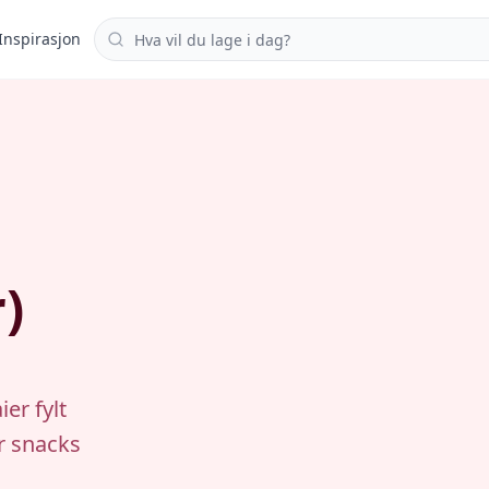
Søk i oppskrifter
Inspirasjon
)
er fylt
er snacks