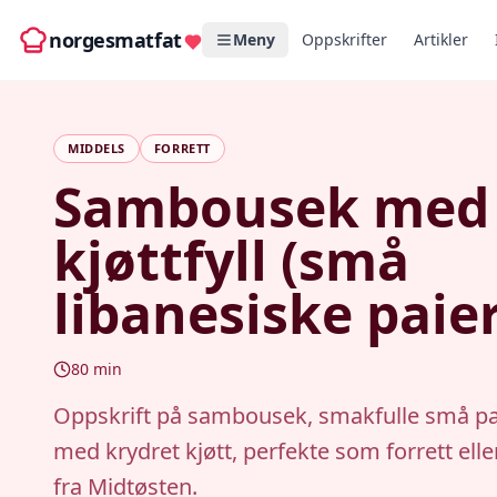
norgesmatfat
Meny
Oppskrifter
Artikler
MIDDELS
FORRETT
Sambousek med
kjøttfyll (små
libanesiske paier
80
min
Oppskrift på sambousek, smakfulle små pai
med krydret kjøtt, perfekte som forrett ell
fra Midtøsten.