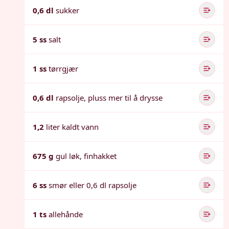
0,6 dl
sukker
5 ss
salt
1 ss
tørrgjær
0,6 dl
rapsolje, pluss mer til å drysse
1,2
liter kaldt vann
675 g
gul løk, finhakket
6 ss
smør eller 0,6 dl rapsolje
1 ts
allehånde