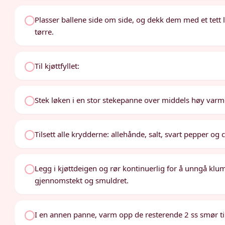
Plasser ballene side om side, og dekk dem med et tett lok
tørre.
Til kjøttfyllet:
Stek løken i en stor stekepanne over middels høy varm
Tilsett alle krydderne: allehånde, salt, svart pepper o
Legg i kjøttdeigen og rør kontinuerlig for å unngå klumpe
gjennomstekt og smuldret.
I en annen panne, varm opp de resterende 2 ss smør til