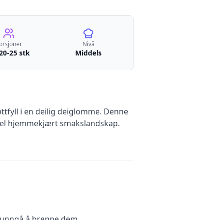
orsjoner
Nivå
 20-25 stk
Middels
ttfyll i en deilig deiglomme. Denne
kevel hjemmekjært smakslandskap.
n unngå å brenne dem.