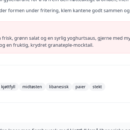
der formen under fritering, klem kantene godt sammen og sj
risk, grønn salat og en syrlig yoghurtsaus, gjerne med m
g en fruktig, krydret granateple-mocktail.
kjøttfyll
midtøsten
libanesisk
paier
stekt