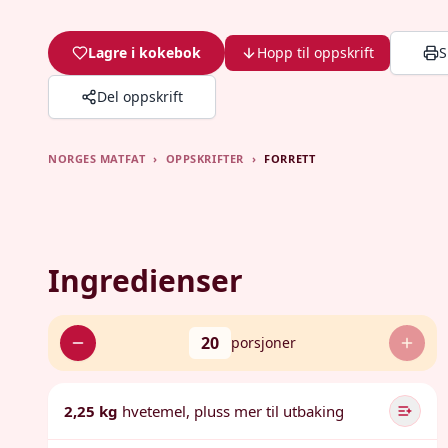
Lagre i kokebok
Hopp til oppskrift
S
Del oppskrift
NORGES MATFAT
›
OPPSKRIFTER
›
FORRETT
Ingredienser
20
porsjoner
2,25 kg
hvetemel, pluss mer til utbaking