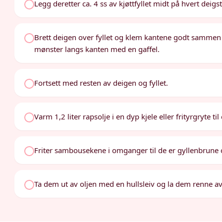
Legg deretter ca. 4 ss av kjøttfyllet midt på hvert deigs
Brett deigen over fyllet og klem kantene godt sammen f
mønster langs kanten med en gaffel.
Fortsett med resten av deigen og fyllet.
Varm 1,2 liter rapsolje i en dyp kjele eller frityrgryte ti
Friter sambousekene i omganger til de er gyllenbrune o
Ta dem ut av oljen med en hullsleiv og la dem renne av