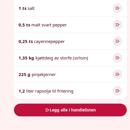
1 ts
salt
0,5 ts
malt svart pepper
0,25 ts
cayennepepper
1,35 kg
kjøttdeig av storfe (sirloin)
225 g
pinjekjerner
1,2
liter rapsolje til fritering
Legg alle i handlelisten