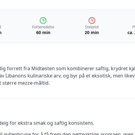
d
Forberedelse
Steketid
P
n
60 min
20 min
ca.
ig forrett fra Midtøsten som kombinerer saftig, krydret kjø
 av Libanons kulinariske arv, og byr på et eksotisk, men li
t større mezze-måltid.
deig for ekstra smak og saftig konsistens.
 til gyllenbrune for å få frem den nøtteaktige aromaen, me