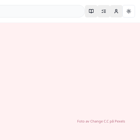
Togg
Foto av
Change C.C
på
Pexels