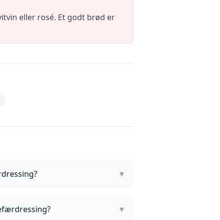
in eller rosé. Et godt brød er
rdressing?
▼
efærdressing?
▼