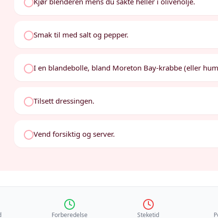
Kjør blenderen mens du sakte heller i olivenolje.
Smak til med salt og pepper.
I en blandebolle, bland Moreton Bay-krabbe (eller hum
Tilsett dressingen.
Vend forsiktig og server.
d
Forberedelse
Steketid
P