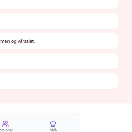
mer) og vårsalat.
orsjoner
Nivå