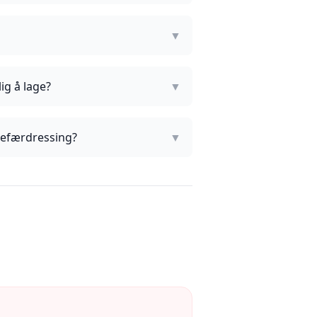
▼
g å lage?
▼
gefærdressing?
▼