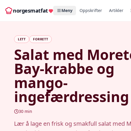
norgesmatfat
Meny
Oppskrifter
Artikler
LETT
FORRETT
Salat med More
Bay-krabbe og
mango-
ingefærdressing
30
min
Lær å lage en frisk og smakfull salat med 