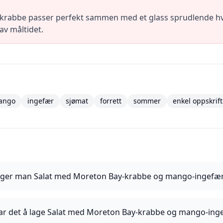
abbe passer perfekt sammen med et glass sprudlende hvitv
av måltidet.
ango
ingefær
sjømat
forrett
sommer
enkel oppskrift
ager man Salat med Moreton Bay-krabbe og mango-ingefæ
 tar det å lage Salat med Moreton Bay-krabbe og mango-ing