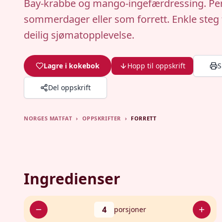
Bay-krabbe og mango-ingefærdressing. Per
sommerdager eller som forrett. Enkle steg 
deilig sjømatopplevelse.
Lagre i kokebok
Hopp til oppskrift
S
Del oppskrift
NORGES MATFAT
›
OPPSKRIFTER
›
FORRETT
Ingredienser
4
porsjoner