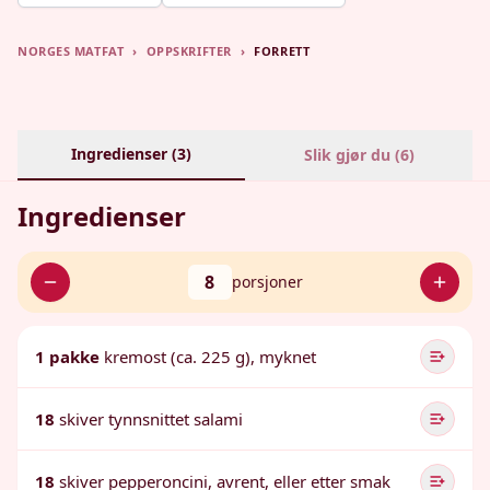
NORGES MATFAT
›
OPPSKRIFTER
›
FORRETT
Ingredienser (
3
)
Slik gjør du (
6
)
Ingredienser
8
porsjoner
1 pakke
kremost (ca. 225 g), myknet
18
skiver tynnsnittet salami
18
skiver pepperoncini, avrent, eller etter smak