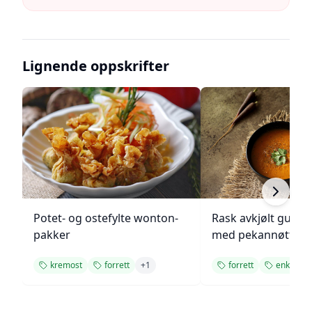
Lignende oppskrifter
Potet- og ostefylte wonton-
Rask avkjølt gulro
pakker
med pekannøtter
kremost
forrett
+
1
forrett
enkel