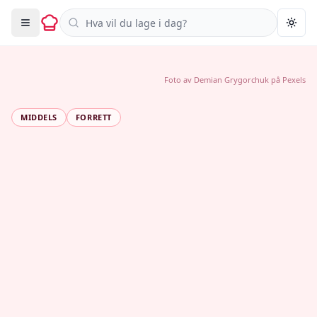
Søk i oppskrifter
Togg
Foto av
Demian Grygorchuk
på
Pexels
MIDDELS
FORRETT