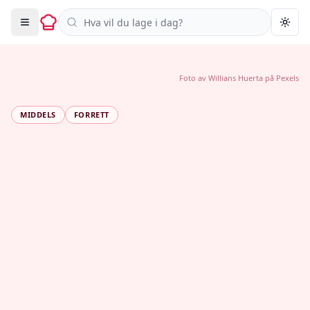
Søk i oppskrifter
Togg
Foto av
Willians Huerta
på
Pexels
MIDDELS
FORRETT