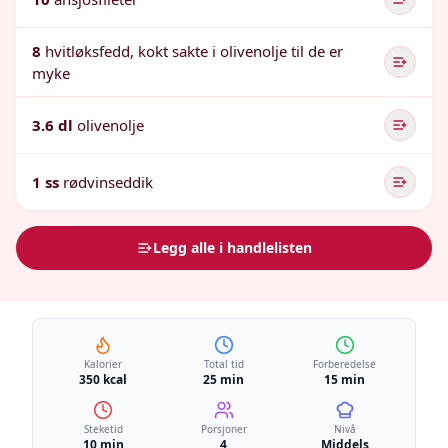
8
hvitløksfedd, kokt sakte i olivenolje til de er
myke
3.6 dl
olivenolje
1 ss
rødvinseddik
Legg alle i handlelisten
Kalorier
Total tid
Forberedelse
350 kcal
25 min
15 min
Steketid
Porsjoner
Nivå
10 min
4
Middels