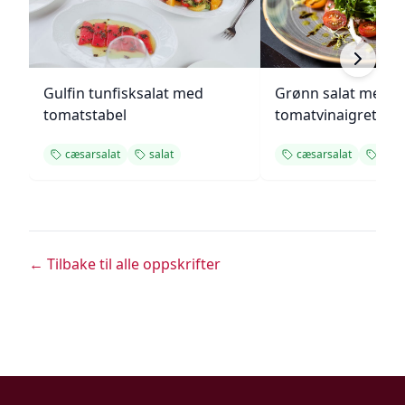
Gulfin tunfisksalat med
Grønn salat med h
tomatstabel
tomatvinaigrette
cæsarsalat
salat
cæsarsalat
salat
← Tilbake til alle oppskrifter