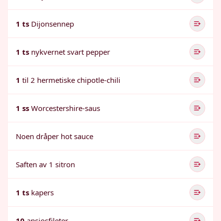
1 ts
Dijonsennep
1 ts
nykvernet svart pepper
1
til 2 hermetiske chipotle-chili
1 ss
Worcestershire-saus
Noen dråper hot sauce
Saften av 1 sitron
1 ts
kapers
10
ansjosfileter