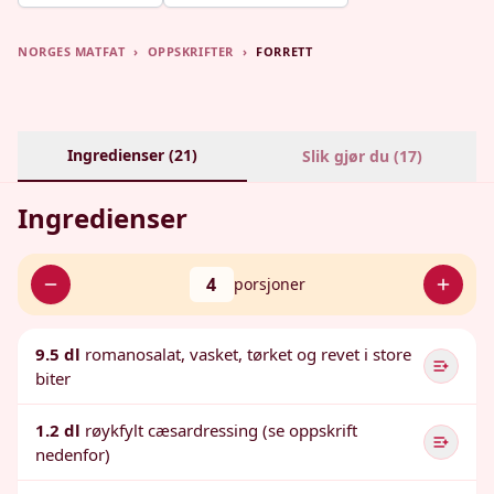
NORGES MATFAT
›
OPPSKRIFTER
›
FORRETT
Ingredienser (
21
)
Slik gjør du (
17
)
Ingredienser
4
porsjoner
9.5 dl
romanosalat, vasket, tørket og revet i store
biter
1.2 dl
røykfylt cæsardressing (se oppskrift
nedenfor)