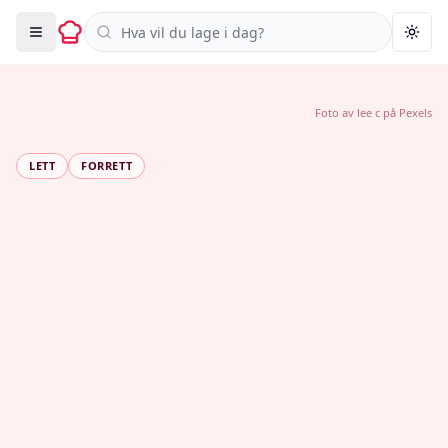
Søk i oppskrifter
Togg
Foto av
lee c
på
Pexels
LETT
FORRETT