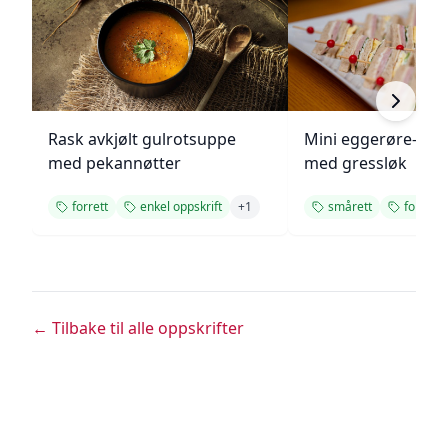
Rask avkjølt gulrotsuppe
Mini eggerøre-san
med pekannøtter
med gressløk
forrett
enkel oppskrift
+
1
smårett
forrett
← Tilbake til alle oppskrifter