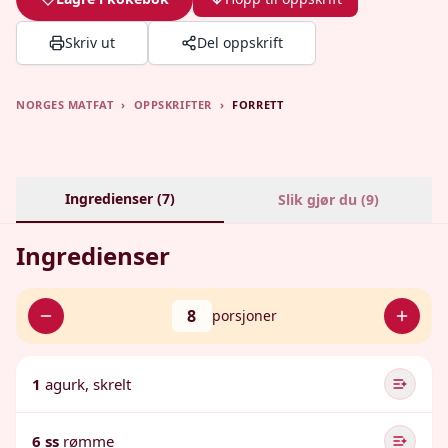
Skriv ut
Del oppskrift
NORGES MATFAT
›
OPPSKRIFTER
›
FORRETT
Ingredienser (
7
)
Slik gjør du (
9
)
Ingredienser
8
porsjoner
1
agurk, skrelt
6 ss
rømme