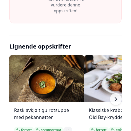
vurdere denne
oppskriften!
Lignende oppskrifter
Rask avkjølt gulrotsuppe
Klassiske krabbek
med pekannøtter
Old Bay-krydder
forrett
sommermat
+
1
forrett
enkel opp