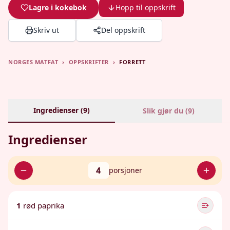
Lagre i kokebok
Hopp til oppskrift
Skriv ut
Del oppskrift
NORGES MATFAT
›
OPPSKRIFTER
›
FORRETT
Ingredienser (
9
)
Slik gjør du (
9
)
Ingredienser
4
porsjoner
1
rød paprika