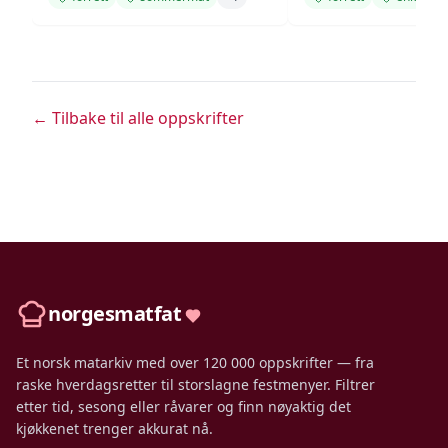
← Tilbake til alle oppskrifter
norgesmatfat
Et norsk matarkiv med over 120 000 oppskrifter — fra
raske hverdagsretter til storslagne festmenyer. Filtrer
etter tid, sesong eller råvarer og finn nøyaktig det
kjøkkenet trenger akkurat nå.