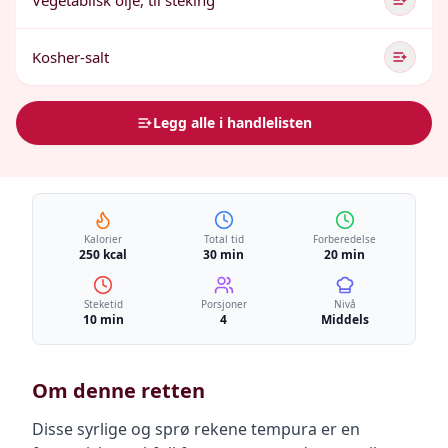
Vegetabilsk olje, til steking
Kosher-salt
Legg alle i handlelisten
Kalorier
Total tid
Forberedelse
250 kcal
30 min
20 min
Steketid
Porsjoner
Nivå
10 min
4
Middels
Om denne retten
Disse syrlige og sprø rekene tempura er en