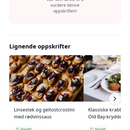
vurdere denne
oppskriften!
Lignende oppskrifter
Linsestek og geitostcrostini
Klassiske krabbek
med rødvinssaus
Old Bay-krydder
forrett
forrett