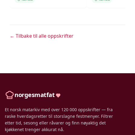
← Tilbake til alle oppskrifter
norgesmatfat
Et norsk matarkiv med over 120 000 oppskrifter — fra
raske hverdagsretter til storslagne festmenyer. Filtrer
etter tid, sesong eller råvarer og finn nøyaktig det
kjøkkenet trenger akkurat nå.