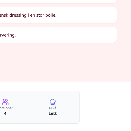
ensk dressing i en stor bolle.
ervering.
orsjoner
Nivå
4
Lett