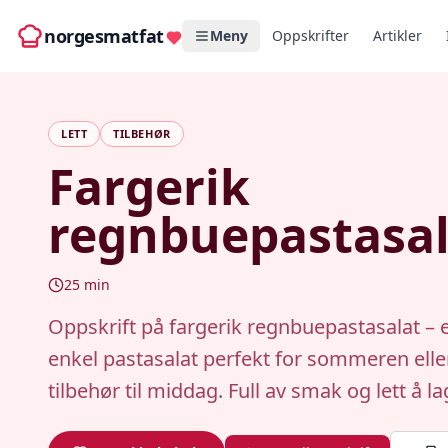
norgesmatfat
Meny
Oppskrifter
Artikler
LETT
TILBEHØR
Fargerik
regnbuepastasal
25
min
Oppskrift på fargerik regnbuepastasalat – e
enkel pastasalat perfekt for sommeren ell
tilbehør til middag. Full av smak og lett å la