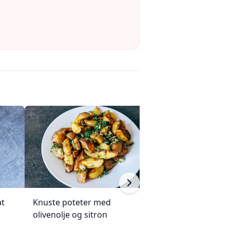
at
Knuste poteter med
Enkel succotash
olivenolje og sitron
og mais