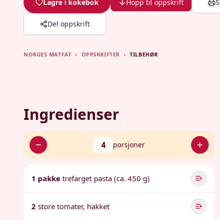
Lagre i kokebok
Hopp til oppskrift
S
Del oppskrift
NORGES MATFAT
›
OPPSKRIFTER
›
TILBEHØR
Ingredienser
4
porsjoner
1 pakke
trefarget pasta (ca. 450 g)
2
store tomater, hakket