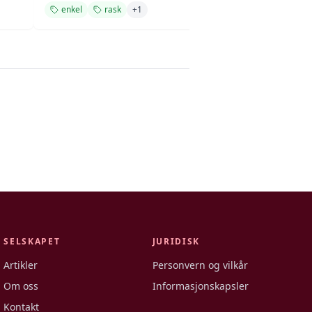
enkel
rask
+
1
enkel
rask
SELSKAPET
JURIDISK
Artikler
Personvern og vilkår
Om oss
Informasjonskapsler
Kontakt