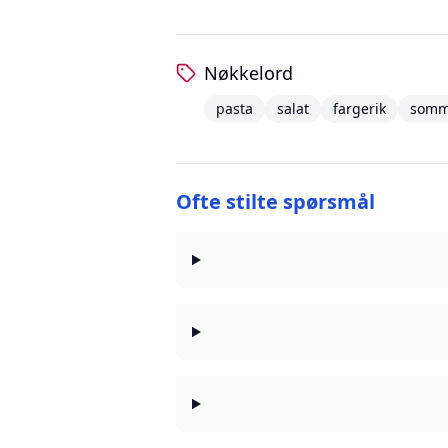
Nøkkelord
pasta
salat
fargerik
somm
Ofte stilte spørsmål