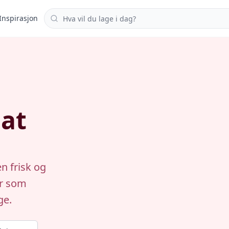
Søk i oppskrifter
Inspirasjon
at
n frisk og
er som
ge.