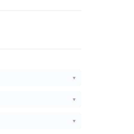
▼
▼
▼