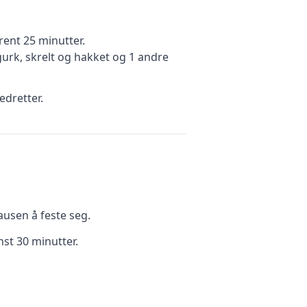
ent 25 minutter
.
gurk, skrelt og hakket
og 1 andre
edretter.
ausen å feste seg.
nst 30 minutter.