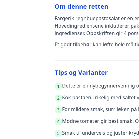
Om denne retten
Fargerik regnbuepastasalat
er en
e
Hovedingrediensene inkluderer
pak
ingredienser
.
Oppskriften gir
4
porsj
Et godt tilbehør kan løfte hele mål
Tips og Varianter
Dette er en nybegynnervennlig op
1
Kok pastaen i rikelig med saltet 
2
For mildere smak, surr løken på l
3
Modne tomater gir best smak. O
4
Smak til underveis og juster kry
5