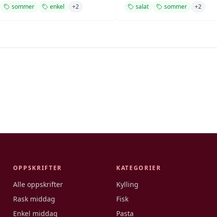
sommer
enkel
+
2
salat
sommer
+
2
OPPSKRIFTER
KATEGORIER
Alle oppskrifter
Kylling
Rask middag
Fisk
Enkel middag
Pasta