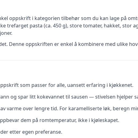
nkel
oppskrift
i kategorien tilbehør
som du kan lage på omtr
ke trefarget pasta (ca. 450 g), store tomater, hakket, stor a
oner.
tidet. Denne oppskriften er enkel å kombinere med ulike hov
pskrift som passer for alle, uansett erfaring i kjøkkenet.
vann og spar litt kokevannet til sausen — stivelsen hjelper s
av varme over lengre tid. For karamelliserte løk, beregn mi
ppbevar dem på romtemperatur, ikke i kjøleskapet.
dder etter egen preferanse.