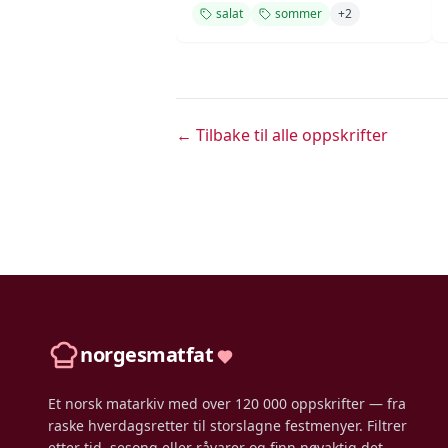
salat
sommer
+
2
← Tilbake til alle oppskrifter
norgesmatfat
Et norsk matarkiv med over 120 000 oppskrifter — fra
raske hverdagsretter til storslagne festmenyer. Filtrer
etter tid, sesong eller råvarer og finn nøyaktig det