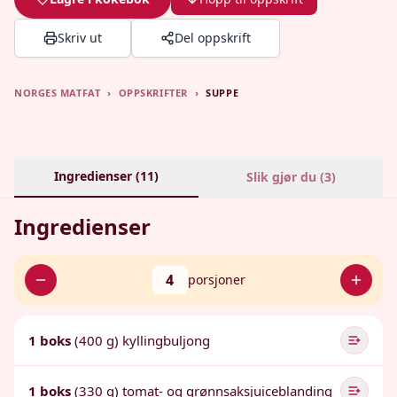
Skriv ut
Del oppskrift
NORGES MATFAT
›
OPPSKRIFTER
›
SUPPE
Ingredienser (
11
)
Slik gjør du (
3
)
Ingredienser
4
porsjoner
1 boks
(400 g) kyllingbuljong
1 boks
(330 g) tomat- og grønnsaksjuiceblanding