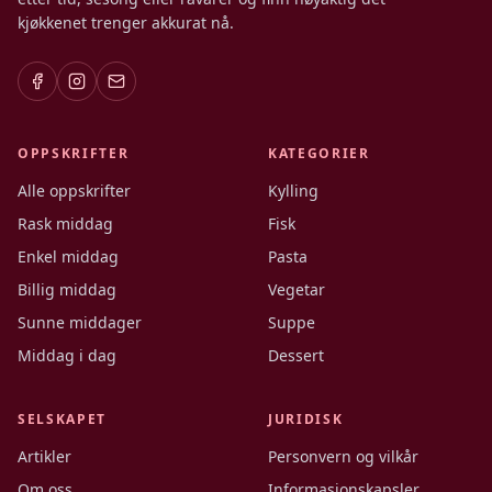
kjøkkenet trenger akkurat nå.
OPPSKRIFTER
KATEGORIER
Alle oppskrifter
Kylling
Rask middag
Fisk
Enkel middag
Pasta
Billig middag
Vegetar
Sunne middager
Suppe
Middag i dag
Dessert
SELSKAPET
JURIDISK
Artikler
Personvern og vilkår
Om oss
Informasjonskapsler