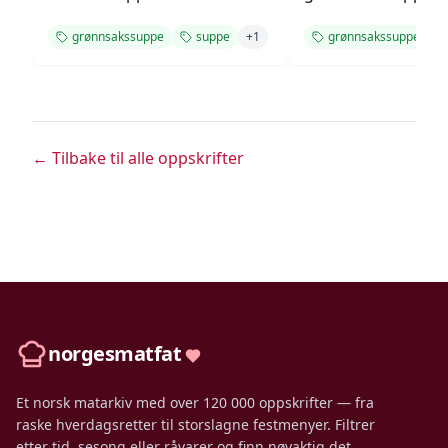
grønnsakssuppe
suppe
+
1
grønnsakssuppe
← Tilbake til alle oppskrifter
norgesmatfat
Et norsk matarkiv med over 120 000 oppskrifter — fra
raske hverdagsretter til storslagne festmenyer. Filtrer
etter tid, sesong eller råvarer og finn nøyaktig det