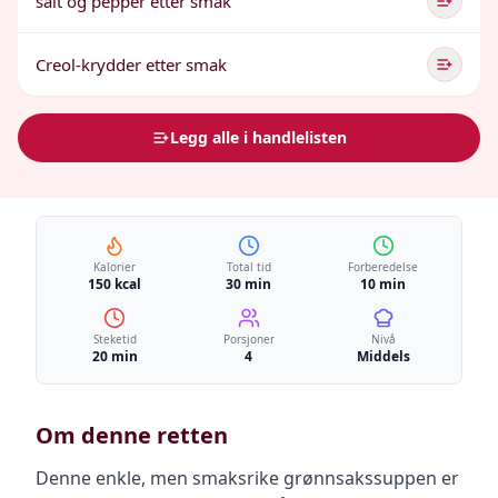
salt og pepper etter smak
Creol-krydder etter smak
Legg alle i handlelisten
Kalorier
Total tid
Forberedelse
150 kcal
30 min
10 min
Steketid
Porsjoner
Nivå
20 min
4
Middels
Om denne retten
Denne enkle, men smaksrike grønnsakssuppen er