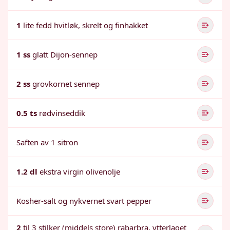
1
lite fedd hvitløk, skrelt og finhakket
1 ss
glatt Dijon-sennep
2 ss
grovkornet sennep
0.5 ts
rødvinseddik
Saften av 1 sitron
1.2 dl
ekstra virgin olivenolje
Kosher-salt og nykvernet svart pepper
2
til 3 stilker (middels store) rabarbra, ytterlaget