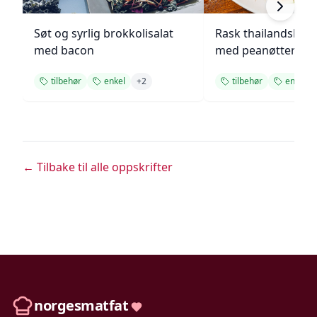
Søt og syrlig brokkolisalat
Rask thailandsk co
med bacon
med peanøtter
tilbehør
enkel
+
2
tilbehør
enkel
← Tilbake til alle oppskrifter
norgesmatfat