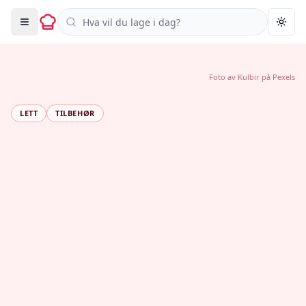
Søk i oppskrifter
Togg
Foto av
Kulbir
på
Pexels
LETT
TILBEHØR